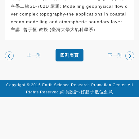
科學二館S1-702D 講題: Modelling geophysical flow o
ver complex topography-the applications in coastal
ocean modelling and atmospheric boundary layer
主講: 曾于恆 教授 (臺灣大學大氣科學系)
上一則
下一則
回列表頁
Copyright © 2016 Earth Science Research Promotion Center. All
網頁設計-好點子數位創意
Rights Reserved.