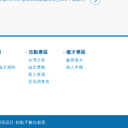
教師公告
刊
- 活動專區
- 徵才專區
台灣之夜
廠商徵才
論文補助
論文獎勵
個人求職
新人會議
意見調查表
網頁設計-好點子數位創意