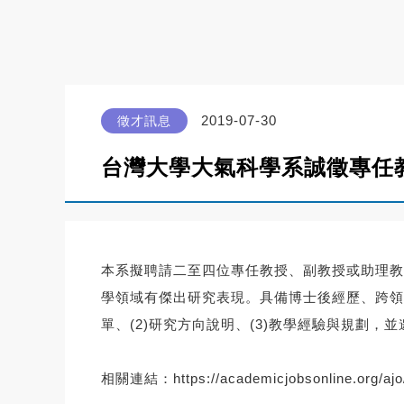
2019-07-30
徵才訊息
台灣大學大氣科學系誠徵專任
本系擬聘請二至四位專任教授、副教授或助理教
學領域有傑出研究表現。
具備博士後經歷、跨領
單、(2)
研究方向說明、(3)教學經驗與規劃，
並
相關連結：
https://
academicjobsonline.org/ajo