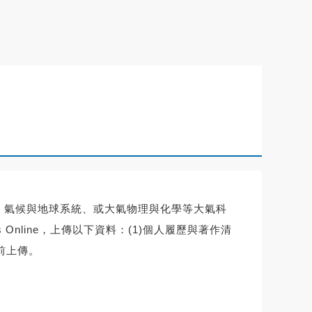
、
氣候與地球系統、
或大氣物理與化學等大氣科
bs Online，上傳以下資料：(1)個人履歷與著作清
日前上傳。