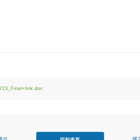
inal+link.doc
專任
國
回列表頁