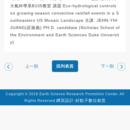
大氣科學系B105教室 講題:Eco-hydrological controls
on growing-season convective rainfall events in a S
outheastern US Mosaic Landscape 主講: JEHN-YIH
JUANG(莊振義) PH.D. candidate (Nicholas School of
the Environment and Earth Sciences Duke Universit
y)
上一則
下一則
回列表頁
Copyright © 2016 Earth Science Research Promotion Center. All
網頁設計-好點子數位創意
Rights Reserved.