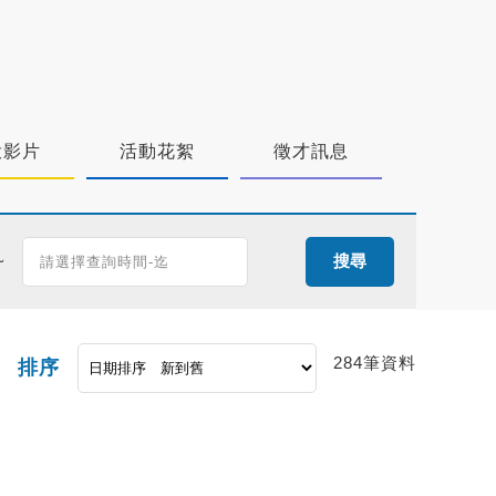
投影片
活動花絮
徵才訊息
~
搜尋
284筆資料
排序