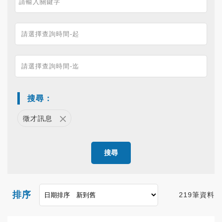
搜尋：
徵才訊息
搜尋
排序
219筆資料