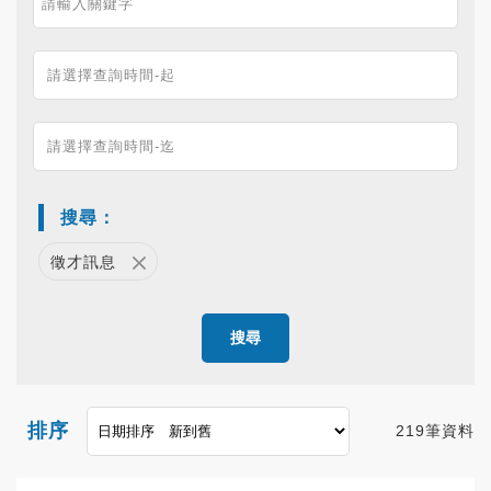
搜尋：
徵才訊息
搜尋
排序
219筆資料