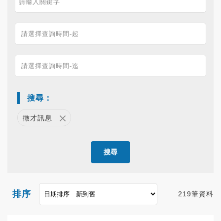
搜尋：
徵才訊息
搜尋
排序
219筆資料