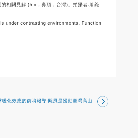
瑚的相關見解 (5m，鼻頭，台灣)。拍攝者:蕭菀
ls under contrasting environments. Function
球暖化效應的前哨報導:颱風是擾動臺灣高山
湖泊碳匯的重要因子