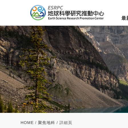
最
HOME
/
聚焦地科
/ 詳細頁