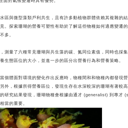
物在面對氣候變遷時具有優勢。
水區與微型藻類戶利共生，且有許多動植物群體依賴其複雜的結
見。探索珊瑚的營養可塑性有助於了解這些物種如何適應變遷的
不多。
，測量了六種常見珊瑚與共生藻的碳、氮同位素值，同時也採集
養生態區位的大小，並進一步的區分出營養行為和營養策略。
當個體面對環境的變化作出反應時，物種間和和物種內都發現營
另外，根據所得營養區位，發現生存在水深較深的珊瑚有著較高
果發現，珊瑚物種會根據由通才 (generalist) 到專才 (sp
相當的重要。