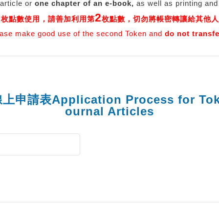
article or
one chapter of an e-book,
as well as printing and 
2
2
枚點數使用，請善加利用第
枚點數，切勿將帳密轉讓給其他人
ase make good use of the second Token and
do not transf
線上申請表
Application Process for To
ournal Articles