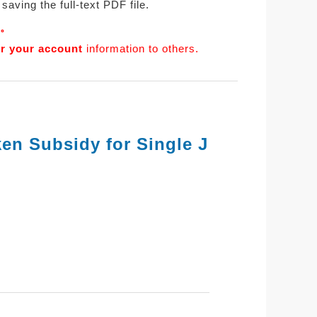
saving the full-text PDF file.
。
er your account
information to others.
ken Subsidy for Single J