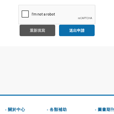
重新填寫
送出申請
- 關於中心
- 各類補助
- 圖書期