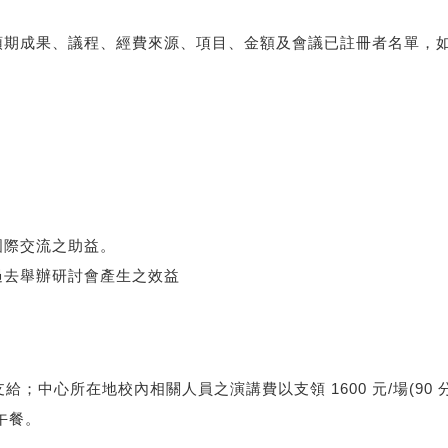
預期成果、議程、經費來源、項目、金額及會議已註冊者名單，
國際交流之助益。
過去舉辦研討會產生之效益
給；中心所在地校內相關人員之演講費以支領 1600 元/場(90
午餐。