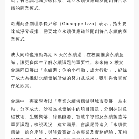
動，有意識地減少碳排放、建立永續供應鏈及開創符合永
續的商業模式。
歐洲商會副理事長尹容（Giuseppe Izzo）表示，指出要
達成淨零碳排，需要建立永續供應鏈並開創符合永續的商
業模式
成大同時也推動為期 5 天的永續週，在校園推廣永續意
識，讓更多師生了解永續議題的重要性。未來館 2 樓於
會議同日展出「永續週：你的小行動，成大行動」，紀錄
了成大為推動永續發展所做的努力及成果，吸引與會貴賓
佇足欣賞。
會議中，專家學者以「產業永續供應鏈與城市發展」為主
軸，分享成大、沙崙區域發展中的項目議題，分別探討負
碳技術、生醫聚落、綠氫能源、智慧半導體及永續製造等
重要議題，檢視現況、建立願景。會議尾聲進入「永續供
應鏈」綜合座談，與談貴賓從自身專業及實務經驗，互相