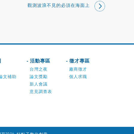
觀測波浪不見的必須在海面上
刊
- 活動專區
- 徵才專區
台灣之夜
廠商徵才
論文補助
論文獎勵
個人求職
新人會議
意見調查表