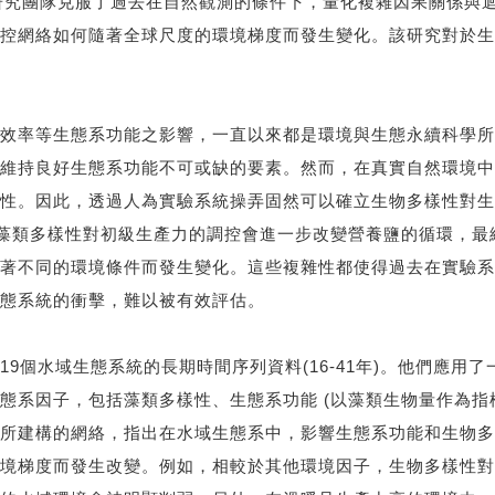
tions）。研究團隊克服了過去在自然觀測的條件下，量化複雜因果
控網絡如何隨著全球尺度的環境梯度而發生變化。該研究對於生
效率等生態系功能之影響，一直以來都是環境與生態永續科學所
維持良好生態系功能不可或缺的要素。然而，在真實自然環境中
性。因此，透過人為實驗系統操弄固然可以確立生物多樣性對生
：藻類多樣性對初級生產力的調控會進一步改變營養鹽的循環，最
著不同的環境條件而發生變化。這些複雜性都使得過去在實驗系
態系統的衝擊，難以被有效評估。
9個水域生態系統的長期時間序列資料(16-41年)。他們應用了
態系因子，包括藻類多樣性、生態系功能 (以藻類生物量作為指
所建構的網絡，指出在水域生態系中，影響生態系功能和生物多
境梯度而發生改變。例如，相較於其他環境因子，生物多樣性對