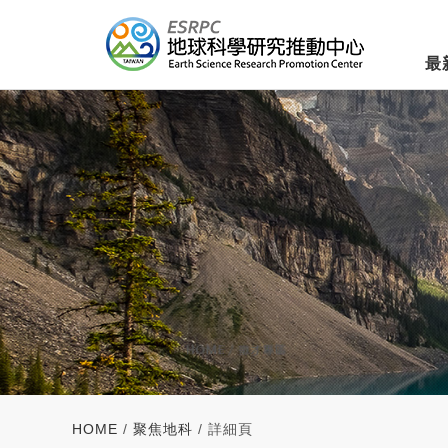
最
HOME
/
聚焦地科
/ 詳細頁