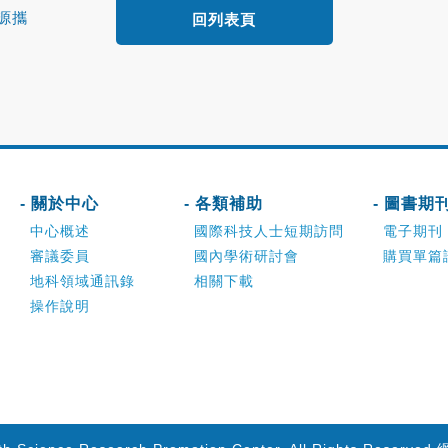
源攜
回列表頁
- 關於中心
- 各類補助
- 圖書期
中心概述
國際科技人士短期訪問
電子期刊
審議委員
國內學術研討會
購買單篇
地科領域通訊錄
相關下載
操作說明