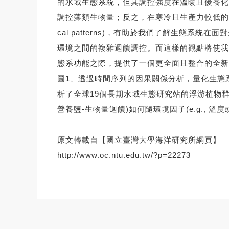
的水域生態系統，但其調控強度在溫暖且優養化
調控藻類生物量；反之，在寒冷且生產力較低的環境
cal patterns)，有助於我們了解生態
環境之間的複雜迴饋調控。而這樣的觀點將使我
態系功能之際，提供了一個更全面且整合的全新
圖1、透過時間序列的因果關係分析，量化生態
析了全球19個長期水域生態研究站的浮游植物群聚
營養鹽-生物量迴饋)如何隨環境因子(e.g., 溫
原文轉載自【國立臺灣大學海洋研究所網頁】
http://www.oc.ntu.edu.tw/?p=22273