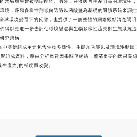
的水域環境會被明顯削弱。另外，在溫暖且生產力高的環境中，
，藻類多樣性則傾向透過以磷酸鹽為基礎的迴饋系統來調控藻類生物
系統在面對全球環境變遷下的反應，也提供了一個整體的網絡觀點清
們得以更進一步去評估環境變遷與生物多樣性流失對生態系統造
研究架構。
系中關鍵組成單元包含生物多樣性、生態系功能以及環境驅動因
組成資料，藉由分析重建因果關係網絡，釐清重要的因果關係(e.g,
度或生產力)的梯度而改變。