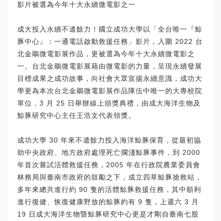
影片被選為今年十大永續微電影之一
成大投入永續不遺餘力！國立成功大學以「全台唯一『鯨
豚中心』：一通電話啟動救援任務」影片，入圍 2022 台
北金鵰微電影展作品，更被選為今年十大永續微電影之
一。台北金鵰微電影展藉由微電影的力量，呈現永續發展
目標成果之成功故事，向社會大眾宣揚永續意識，成功大
學更為本次台北金鵰微電影展作品隊伍中唯一的大專校院
單位，3 月 25 日舉辦線上頒獎典禮，由成大海洋生物及
鯨豚研究中心主任王浩文代表領獎。
成功大學 30 年來不遺餘力投入海洋鯨豚保育，從最初協
助中央政府、地方政府處理死亡擱淺鯨豚事件，到 2000
年首次嘗試活體救援任務，2005 年在行政院農業委員會
林務局與臺南市政府的鼓勵之下，成立四草鯨豚搶救站，
多年來總共進行約 90 隻的活體鯨豚救援任務，其中順利
進行復健、恢復健康野放的鯨豚約有 9 隻，上週六 3 月
19 日成大海洋生物暨鯨豚研究中心更是才剛自臺南七股