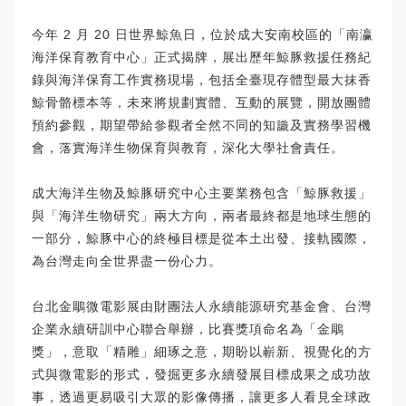
今年 2 月 20 日世界鯨魚日，位於成大安南校區的「南瀛
海洋保育教育中心」正式揭牌，展出歷年鯨豚救援任務紀
錄與海洋保育工作實務現場，包括全臺現存體型最大抹香
鯨骨骼標本等，未來將規劃實體、互動的展覽，開放團體
預約參觀，期望帶給參觀者全然不同的知識及實務學習機
會，落實海洋生物保育與教育，深化大學社會責任。
成大海洋生物及鯨豚研究中心主要業務包含「鯨豚救援」
與「海洋生物研究」兩大方向，兩者最終都是地球生態的
一部分，鯨豚中心的終極目標是從本土出發、接軌國際，
為台灣走向全世界盡一份心力。
台北金鵰微電影展由財團法人永續能源研究基金會、台灣
企業永續研訓中心聯合舉辦，比賽獎項命名為「金鵰
獎」，意取「精雕」細琢之意，期盼以嶄新、視覺化的方
式與微電影的形式，發掘更多永續發展目標成果之成功故
事，透過更易吸引大眾的影像傳播，讓更多人看見全球政