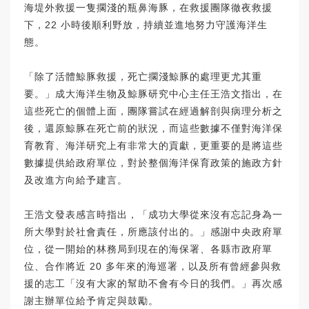
海堤外救援一隻擱淺的瓶鼻海豚，在救援團隊徹夜救援
下，22 小時後順利野放，持續並進地努力守護海洋生
態。
「除了活體鯨豚救援，死亡擱淺鯨豚的處理更尤其重
要。」成大海洋生物及鯨豚研究中心主任王浩文指出，在
這些死亡的個體上面，團隊嘗試在經過解剖與病理分析之
後，還原鯨豚在死亡前的狀況，而這些數據不僅對海洋保
育教育、海洋研究上有非常大的貢獻，更重要的是將這些
數據提供給政府單位，對於整個海洋保育政策的施政方針
及改進方向給予建言。
王浩文發表感言時指出，「成功大學從來沒有忘記身為一
所大學對於社會責任，所應該付出的。」感謝中央政府單
位，從一開始的林務局到現在的海保署、各縣市政府單
位、合作將近 20 多年來的海巡署，以及所有曾經參與救
援的志工「沒有大家的幫助不會有今日的我們。」再次感
謝主辦單位給予肯定與鼓勵。