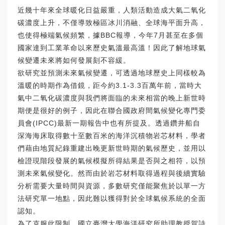
近幾十年來全球暖化日益嚴重，人類活動造成大氣二氧化
碳濃度上升，不僅導致極區冰川消融、全球海平面升高，
也使得極端氣候頻繁，據BBC報導，今年7月甚至在多個
國家達到工業革命以來歷史氣溫最高溫！因此了解地球氣
候變遷未來將如何發展刻不容緩。
欲研究並預測未來氣候變遷，可透過地球歷史上同樣較為
溫暖的時期作為借鏡，距今約3.1-3.3百萬年前，當時大
氣中二氧化碳濃度與我們將面臨的未來相當的晚上新世時
期便是很好的例子，因此在聯合國政府間氣候變化專門委
員會(IPCC)最新一期報告中也有所提及。透過鑽井船自
深海海床取得數十至數百米的海洋沉積物岩芯材料，學者
們藉由地質紀錄重建出晚更新世時期的氣候歷史，並用以
檢證現階段發展的氣候模擬所得結果是否與之相符，以預
測未來氣候變化。然而由於岩芯材料取得過程與後續實驗
分析需要大量時間與資源，多數研究僅能聚焦於以單一方
法研究單一地點，因此難以獲得對於全球氣候系統的全面
認知。
為了克服此限制，國立臺灣大學海洋研究所助理教授賀詩