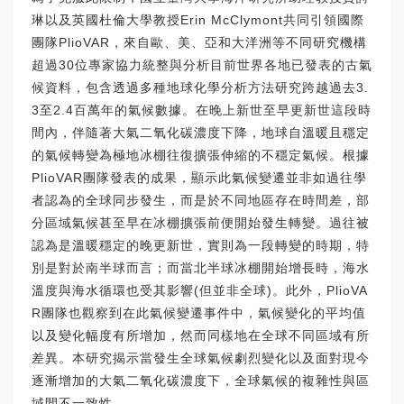
琳以及英國杜倫大學教授Erin McClymont共同引領國際
團隊PlioVAR，來自歐、美、亞和大洋洲等不同研究機構
超過30位專家協力統整與分析目前世界各地已發表的古氣
候資料，包含透過多種地球化學分析方法研究跨越過去3.
3至2.4百萬年的氣候數據。在晚上新世至早更新世這段時
間內，伴隨著大氣二氧化碳濃度下降，地球自溫暖且穩定
的氣候轉變為極地冰棚往復擴張伸縮的不穩定氣候。根據
PlioVAR團隊發表的成果，顯示此氣候變遷並非如過往學
者認為的全球同步發生，而是於不同地區存在時間差，部
分區域氣候甚至早在冰棚擴張前便開始發生轉變。過往被
認為是溫暖穩定的晚更新世，實則為一段轉變的時期，特
別是對於南半球而言；而當北半球冰棚開始增長時，海水
溫度與海水循環也受其影響(但並非全球)。此外，PlioVA
R團隊也觀察到在此氣候變遷事件中，氣候變化的平均值
以及變化幅度有所增加，然而同樣地在全球不同區域有所
差異。本研究揭示當發生全球氣候劇烈變化以及面對現今
逐漸增加的大氣二氧化碳濃度下，全球氣候的複雜性與區
域間不一致性。