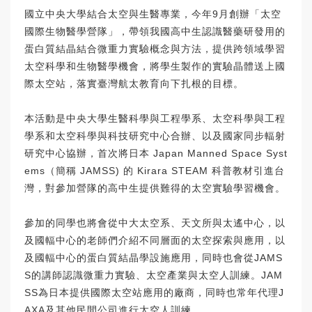
國立中央大學結合太空與生醫專業，今年9月創辦「太空
國際生物醫學營隊」，帶領我國高中生認識醫藥研發用的
蛋白質結晶結合微重力實驗概念與方法，提供跨領域學習
太空科學和生物醫學機會，將學生製作的實驗晶體送上國
際太空站，落實臺灣航太教育向下扎根的目標。
本活動是中央大學生醫科學與工程學系、太空科學與工程
學系和太空科學與科技研究中心合辦、以及國家同步輻射
研究中心協辦，首次將日本 Japan Manned Space Syst
ems（簡稱 JAMSS) 的 Kirara STEAM 科普教材引進台
灣，對參加營隊的高中生提供難得的太空實驗學習機會。
參加的同學也將會從中大太空系、天文所與太遙中心，以
及國輻中心的老師們介紹不同層面的太空探索與應用，以
及國輻中心的蛋白質結晶學設施應用，同時也會從JAMS
S的講師認識微重力實驗、太空產業與太空人訓練。JAM
SS為日本提供國際太空站應用的廠商，同時也常年代理J
AXA及其他民間公司進行太空人訓練。