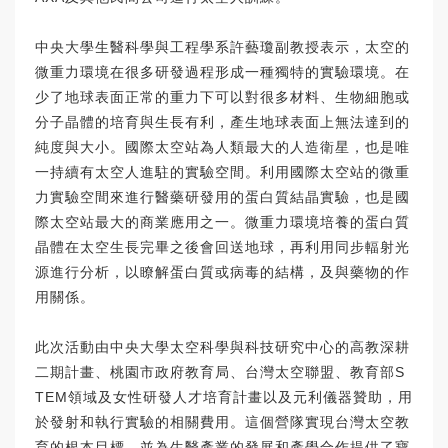
中央大學生醫科學與工程學系許藝瓊副教授表示，太空的
微重力環境在很多研發過程形成一種獨特的實驗環境。在
少了地球表面正常的重力下可以對很多材料、生物細胞或
分子晶體的培育與生長有利，產生地球表面上無法達到的
純度與大小。國際太空站為人類最大的人造衛星，也是唯
一持續有太空人進駐的實驗空間。利用國際太空站的微重
力實驗空間來進行醫藥研發用的蛋白質結晶實驗，也是國
際太空站最大的商業應用之一。微重力環境培養的蛋白質
晶體在太空生長完畢之後會回送地球，再利用同步輻射光
源進行分析，以瞭解蛋白質或病毒的結構，及與藥物的作
用關係。
此次活動由中央大學太空科學與科技研究中心的高教深耕
二期計畫、桃園市政府教育局、台灣太空聯盟、教育部S
TEM領域及女性研發人才培育計畫以及元利儀器贊助，用
於發射和執行實驗的相關費用。這個營隊實現台灣太空教
育的根本目標，並為生醫產業的發展和產學合作提供了寶