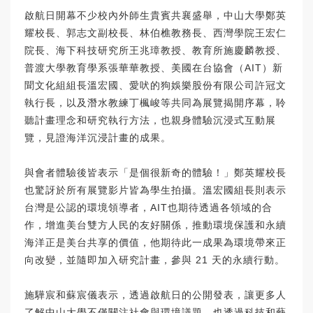
啟航日開幕不少校內外師生貴賓共襄盛舉，中山大學鄭英
耀校長、郭志文副校長、林伯樵教務長、西灣學院王宏仁
院長、海下科技研究所王兆璋教授、教育所施慶麟教授、
普渡大學教育學系張華華教授、美國在台協會（AIT）新
聞文化組組長溫宏國、愛吠的狗娛樂股份有限公司許冠文
執行長，以及潛水教練丁楓峻等共同為展覽揭開序幕，聆
聽計畫理念和研究執行方法，也親身體驗沉浸式互動展
覽，見證海洋沉浸計畫的成果。
與會者體驗後皆表示「是個很新奇的體驗！」鄭英耀校長
也驚訝於所有展覽影片皆為學生拍攝。溫宏國組長則表示
台灣是公認的環境領導者，AIT也期待透過各領域的合
作，增進美台雙方人民的友好關係，推動環境保護和永續
海洋正是美台共享的價值，他期待此一成果為環境帶來正
向改變，並隨即加入研究計畫，參與 21 天的永續行動。
施驊宸和蘇宸儀表示，透過啟航日的公開發表，讓更多人
了解中山大學不僅關注社會與環境議題，也透過科技和藝