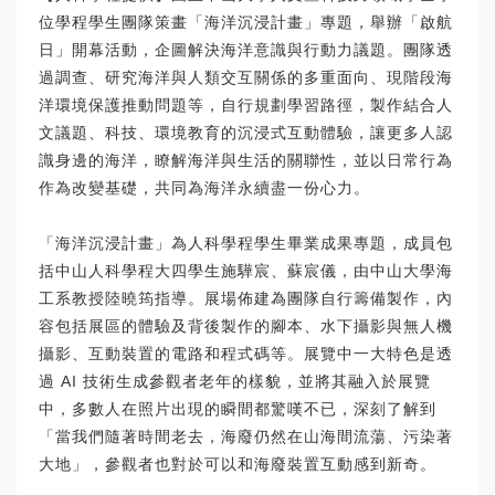
位學程學生團隊策畫「海洋沉浸計畫」專題，舉辦「啟航
日」開幕活動，企圖解決海洋意識與行動力議題。團隊透
過調查、研究海洋與人類交互關係的多重面向、現階段海
洋環境保護推動問題等，自行規劃學習路徑，製作結合人
文議題、科技、環境教育的沉浸式互動體驗，讓更多人認
識身邊的海洋，瞭解海洋與生活的關聯性，並以日常行為
作為改變基礎，共同為海洋永續盡一份心力。
「海洋沉浸計畫」為人科學程學生畢業成果專題，成員包
括中山人科學程大四學生施驊宸、蘇宸儀，由中山大學海
工系教授陸曉筠指導。展場佈建為團隊自行籌備製作，內
容包括展區的體驗及背後製作的腳本、水下攝影與無人機
攝影、互動裝置的電路和程式碼等。展覽中一大特色是透
過 AI 技術生成參觀者老年的樣貌，並將其融入於展覽
中，多數人在照片出現的瞬間都驚嘆不已，深刻了解到
「當我們隨著時間老去，海廢仍然在山海間流蕩、污染著
大地」，參觀者也對於可以和海廢裝置互動感到新奇。