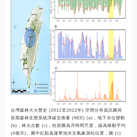
台灣森林大火歷史 (2012至2022年) 空間分布資訊圖與
長期森林生態系統淨碳交換量 (NEE) (a)，地下水位變動
(b)，林火次數 (c)，柱狀圖為月時間尺度，線為移動平均
(4個月)。圖中紅點為蓮華池水文氣象測站位置，圖 (c)