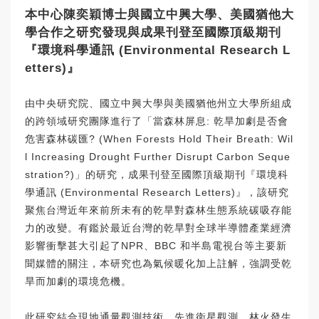
本中心陳奕穎博士與國立中興大學、美國猶他大
學合作之研究發現與成果刊登至國際頂級期刊
『環境科學通訊 (Environmental Research L
etters)』
由中央研究院、國立中興大學與美國猶他州立大學所組成
的跨領域研究團隊進行了「當森林屏息: 乾旱加劇是否會
危害森林碳匯? (When Forests Hold Their Breath: Wil
l Increasing Drought Further Disrupt Carbon Seque
stration?)」的研究，成果刊登至國際頂級期刊『環境科
學通訊 (Environmental Research Letters)』，該研究
聚焦台灣近年來前所未有的乾旱對森林生態系統碳吸存能
力的改變。有鑑於最近台灣的乾旱對全球半導體產業經濟
影響衝擊甚大引起了NPR、BBC 和半島電視台等主要新
聞媒體的關注，本研究也為氣候暖化加上註解，強調受乾
旱而加劇的環境危機。
此研究結合現地通量觀測技術、先進衛星觀測、林火發生