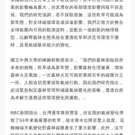
業的影響極為重大，但其潛在的長期環境影響同樣不容忽
視。我們的研究強調，若不採取措施，這些乾旱可能成為
新常態，對全球碳循環造成深遠影響。我們正致力於整合
全球範圍內可用的觀測資料，並配合一個創新的物理模
型，以解釋森林生態系統在遭遇乾旱和洪災等環境干擾
時，其系統碳吸存能力的變化。
國立中興大學的
柳婉郁
教授表示，「我們的森林面臨前所
未有的挑戰，乾旱成為新常態，影響森林生理健康，增加
森林火災風險，一次森林火災可能把累積百年的碳匯付之
一炬。人類迫切需要採取氣候行動。因此我們研究指出，
必須緊急制定森林管理和減緩氣候暖化的策略，透過自然
為本解方適應這些環境變化與擾動。」
BBC新聞指出，台灣通常降雨豐富，但近期的氣候變化導
致了56年來最嚴重的乾旱，使水庫水位降至驚人低度。這
種極端天氣變化對森林碳匯產生了重大影響，此外，這可