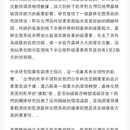
次數與環境物理數據，深入剖析了乾旱對台灣亞熱帶森林
碳固存能力的嚴重影響。研究發現了一個森林生態系統的
危急情況：即在台灣高科技產業面臨水資源短缺的關鍵時
期，持續的低落的地下水條件將削弱森林的碳匯能力。森
林生態系統亦釋放出超過其吸收量的碳通量，失去了其作
為碳匯的自然功能，進一步提升森林大火的發生次數。這
個結果也顯示監測地下水位能對碳通量異常提供有1至2個
月的預測期。
中央研究院
陳奕穎
博士指出，這一現象具有全球性的影
響，「台灣的乾旱不僅對於我們日常科技至關重要的晶片
產業造成干擾，還凸顯著一個重大的環境轉變，森林生態
系受到乾旱的“擾動”後，是否由碳吸存轉變成碳排放？我
們的團隊研究回應了這些關鍵的環境議題，並強調運用通
量觀測技術監測森林生態系統的健康狀態及其在碳吸收方
面的重要性。」
美國猶他州立大學
王世宇
教授指出，乾旱對台灣晶片製造