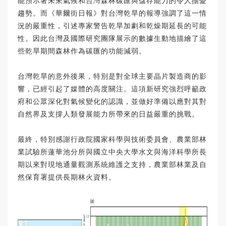
能預示著未來氣候和台灣森林碳匯與儲存能力的令人擔憂
趨勢。而《華爾街日報》對台灣乾旱的報導強調了這一情
況的嚴重性，引述專家警告乾旱加劇和乾燥期延長的可能
性。因此台灣及國際研究團隊展示的數據生動地描繪了這
些乾旱期間森林作為碳匯的功能減弱。
台灣乾旱的意外後果，特別是對全球主要晶片製造商的影
響，已經引起了媒體的高度關注。這項新研究強烈呼籲政
府和公眾深化對氣候變化的認識，並做好準備以應對其對
自然界及支撐人類發展能力所帶來的日益嚴重的挑戰。
最終，特別感謝行政院國家科學與技術委員會、農業部林
業試驗所蓮華池分所與國立中央大學水文與海洋科學所長
期以來對現地通量觀測系統維護之支持，農業部林業及自
然保育署提供長期林火資料。