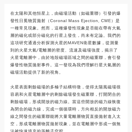
在太陽和其他恒星上，由磁場活動（如磁重聯）引發的爆
發性日冕物質拋射（Coronal Mass Ejection, CME）是
一種常見現象。然而，這種爆發性現象是否能在帶有大氣
層的磁化或部分磁化的行星上發生，尚未有定論。我們的
這項研究通過分析探測火星的MAVEN衛星數據，從測量
到的火星大氣/電離層的密度、流速及磁場強度，揭示了
火星電離層中，由於地殼磁場區域之間的磁重聯，會引發
爆發性物質拋射事件。這一發現為我們理解行星大氣層的
磁場活動提供了新的視角。
火星表面剩餘磁場的多極子結構特徵，使得太陽風磁場很
容易和火星電離層中的剩餘磁場發生磁重聯，打開閉合的
剩餘磁場，形成開放的磁力線。當這些開放的磁力線恢復
為閉合的磁力線，完成一個循環時，方向相反的開放磁力
線之間發生的磁重聯能將大量電離層物質直接拋射進入太
空，形成電離層物質拋射現象，並在電離層中形成一個無
法被快速填充的等離子空腔。