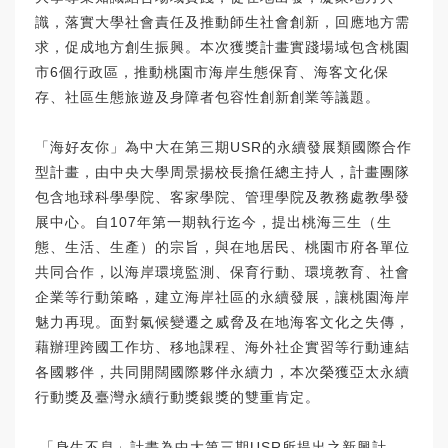
識，落實大學社會責任及推動師生社會創新，回應地方需
求，促成地方創生振興。本次獲獎計畫實踐場域包含桃園
市6個行政區，推動桃園市海岸生態保育、海客文化保
存、社區生態旅遊及身障者包容性創新創業等議題。
「海好友你」為中大在第三期USR的永續發展類國際合作
型計畫，由中央大學周景揚校長擔任總主持人，計畫團隊
包含地球科學學院、客家學院、管理學院及教務處教學發
展中心。自107年第一期執行迄今，提出桃海三生（生
態、生活、生產）的宗旨，與在地居民、桃園市府各單位
共同合作，以海岸環境監測、保育行動、環境教育、社會
企業等行動策略，建立海岸社區的永續發展，讓桃園海岸
魅力再現。面對氣候變遷之威脅及在地海客文化之失傳，
藉辦理跨國工作坊、移地課程、海外社企實習等行動連結
各國夥伴，共同開闊國際夥伴永續力，本次榮獲亞太永續
行動獎及臺灣永續行動獎銀獎的雙重肯定。
「身生不息」計畫為中大第三期USR所提出之新興計