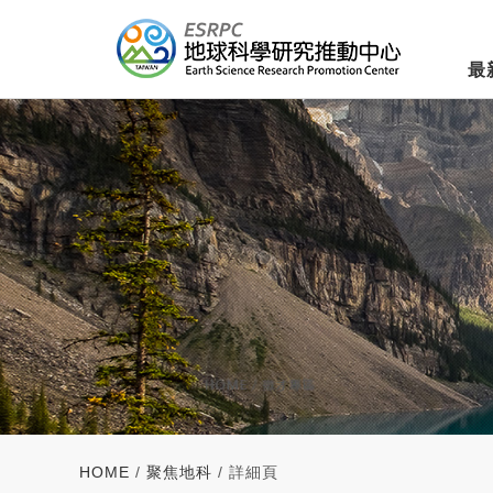
最
HOME
/
聚焦地科
/ 詳細頁