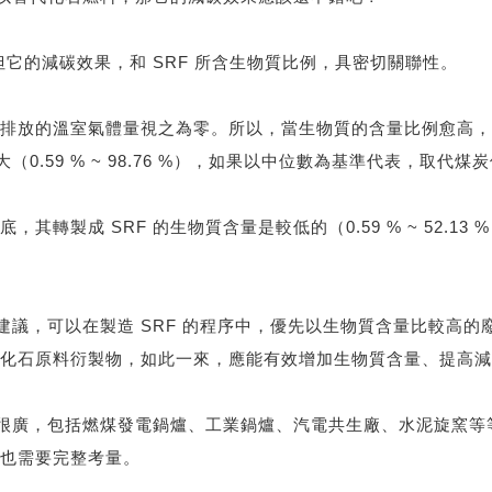
但它的減碳效果，和 SRF 所含生物質比例，具密切關聯性。
排放的溫室氣體量視之為零。所以，當生物質的含量比例愈高，
0.59 % ~ 98.76 %），如果以中位數為基準代表，取代煤
轉製成 SRF 的生物質含量是較低的（0.59 % ~ 52.13
授建議，可以在製造 SRF 的程序中，優先以生物質含量比較高
化石原料衍製物，如此一來，應能有效增加生物質含量、提高減
圍很廣，包括燃煤發電鍋爐、工業鍋爐、汽電共生廠、水泥旋窯等等
也需要完整考量。