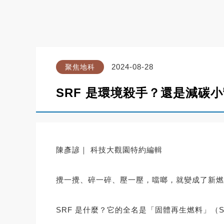
2024-08-28
聚焦地科
SRF 是環境殺手？還是減碳
陳彥諺｜ 科技大觀園特約編輯
攪一攪、碎一碎、壓一壓，噹啷，就變成了新燃料。
SRF 是什麼？它的全名是「固體再生燃料」（Solid R