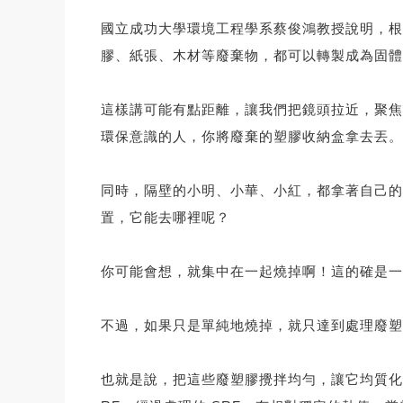
國立成功大學環境工程學系蔡俊鴻教授說明，根
膠、紙張、木材等廢棄物，都可以轉製成為固體
這樣講可能有點距離，讓我們把鏡頭拉近，聚焦
環保意識的人，你將廢棄的塑膠收納盒拿去丟。
同時，隔壁的小明、小華、小紅，都拿著自己的
置，它能去哪裡呢？
你可能會想，就集中在一起燒掉啊！這的確是一
不過，如果只是單純地燒掉，就只達到處理廢塑
也就是說，把這些廢塑膠攪拌均勻，讓它均質化