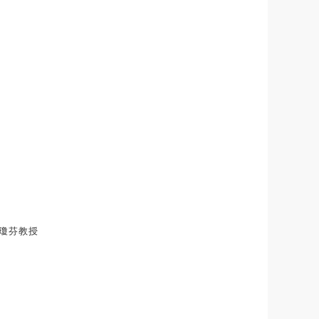
張瓊芬教授