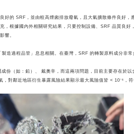
良好的 SRF，並由較高煙囪排放廢氣，且大氣擴散條件良好，
，根據國內外相關研究結果，只要控制設備、SRF 品質良好，
影響。
「製造過程品管」息息相關。在臺灣，SRF 的轉製原料成分非
成份（如：鉛）、 戴奧辛，而這兩項問題，目前主要存在於以含
廢氣，對鄰近地區衍生暴露風險結果顯示最大風險值皆 < 10⁻⁶