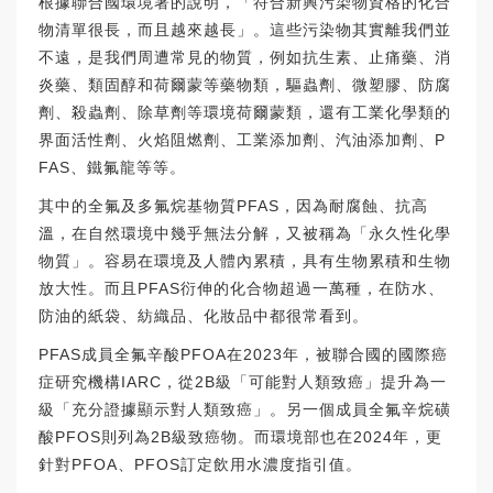
根據聯合國環境署的說明，「符合新興污染物資格的化合
物清單很長，而且越來越長」。這些污染物其實離我們並
不遠，是我們周遭常見的物質，例如抗生素、止痛藥、消
炎藥、類固醇和荷爾蒙等藥物類，驅蟲劑、微塑膠、防腐
劑、殺蟲劑、除草劑等環境荷爾蒙類，還有工業化學類的
界面活性劑、火焰阻燃劑、工業添加劑、汽油添加劑、P
FAS、鐵氟龍等等。
其中的全氟及多氟烷基物質PFAS，因為耐腐蝕、抗高
溫，在自然環境中幾乎無法分解，又被稱為「永久性化學
物質」。容易在環境及人體內累積，具有生物累積和生物
放大性。而且PFAS衍伸的化合物超過一萬種，在防水、
防油的紙袋、紡織品、化妝品中都很常看到。
PFAS成員全氟辛酸PFOA在2023年，被聯合國的國際癌
症研究機構IARC，從2B級「可能對人類致癌」提升為一
級「充分證據顯示對人類致癌」。另一個成員全氟辛烷磺
酸PFOS則列為2B級致癌物。而環境部也在2024年，更
針對PFOA、PFOS訂定飲用水濃度指引值。