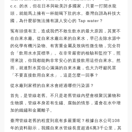
c.c. 的水，但在日本與歐美許多國家，只要一打開水龍
頭，就能馬上擁有一杯能喝下肚的水。臺灣自詡為科技大
國，為什麼卻無法擁有讓人安心的 Tap water？
冤有頭債有主，造成我們不敢生飲水的最大原因，其實不
在自來水廠。從自來水廠出來的自來水，早已去除水源中
的化學有機污染物、有害重金屬及致病性微生物，完全符
合「飲用水水質標準」。在非常嚴密的檢驗和監控下，照
理來說，你我都能夠非常安心的直接飲用這些自來水。然
而，就連對水質信心滿滿的自來水廠，也大力呼籲民眾
「不要直接飲用自來水」，這是怎麼一回事？
從水廠到家裡的自來水會經過哪些污染源？
首先，是管線老舊。不只是老舊管線內壁會積聚沉澱物和
生物膜，管線本身若有生鏽、腐蝕的情形，還會在水中增
加的鐵鏽和金屬離子。
臺灣管線老舊的程度到底有多嚴重呢？根據台水公司108
年的資料顯示，我國自來水管線長度超過6萬3千公里，其