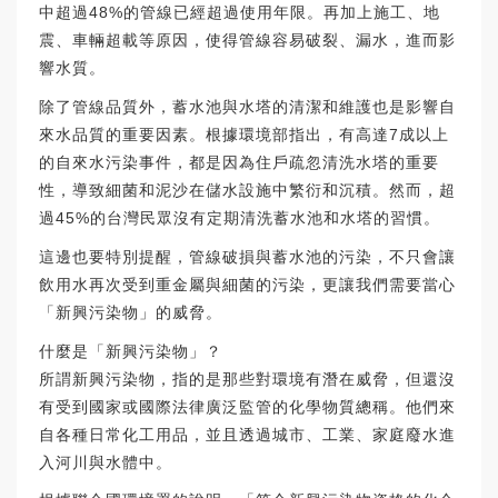
中超過48%的管線已經超過使用年限。再加上施工、地
震、車輛超載等原因，使得管線容易破裂、漏水，進而影
響水質。
除了管線品質外，蓄水池與水塔的清潔和維護也是影響自
來水品質的重要因素。根據環境部指出，有高達7成以上
的自來水污染事件，都是因為住戶疏忽清洗水塔的重要
性，導致細菌和泥沙在儲水設施中繁衍和沉積。然而，超
過45%的台灣民眾沒有定期清洗蓄水池和水塔的習慣。
這邊也要特別提醒，管線破損與蓄水池的污染，不只會讓
飲用水再次受到重金屬與細菌的污染，更讓我們需要當心
「新興污染物」的威脅。
什麼是「新興污染物」？
所謂新興污染物，指的是那些對環境有潛在威脅，但還沒
有受到國家或國際法律廣泛監管的化學物質總稱。他們來
自各種日常化工用品，並且透過城市、工業、家庭廢水進
入河川與水體中。