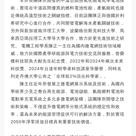
李所長團隊所開發的中溫型固態氧化物電化學電池技
術，實現在中溫區間優異的燃料電池性能，產氫能耗也接
近傳統高溫型技術之關鍵指標。目前該團隊正與德國於利
希研究中心進行合作，共同開發電解海水產氫關鍵技術，
另外與新加坡南洋理工大學、波蘭格但斯克科技大學、馬
來西亞瑪拉理工大學等大學合作，致力於更先進技術之研
究。 電機工程學系陳正一主任為國內微電網技術領域權
威，致力於國際產學研能源與電力技術交流與服務，曾榮
獲科技部吳大猷先生紀念獎、2022年和2024年兩次未來
科技獎、2024年台達年輕學者科技講座等榮譽，同時名
列史丹佛大學公布之「全球前2%頂尖科學家」。
陳主任近年所發展之微電網展示系統及技術，為國內
學術界少見之整合再生能源、電池儲能、氫能燃料電池和
電動車充電系統之多元多微電網架構，該團隊所開發之技
術和策略，不僅提升微電網等分散式系統的穩定性和效
率，還為未來的能源管理提供可行的解決方案，對於實現
2050年淨零排放目標具有重要技術價值。