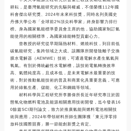
耕耘，是臺灣氫能研究的先驅與權威，不僅榮獲112年國
科會傑出研究獎、2024年未來科技獎，同時名列美國史
丹佛大學公布「全球前2%頂尖科學家」終身影響力排行
榜。身為國家氫能標準委員會主席的他，協助國家制訂氫
能使用的相關標準，為國家綠能轉型貢獻心力。
曾教授的研究從早期隔熱材料、燃燒科技，到目前低
碳氫能研究，集跨領域之大成。該團隊所開發陰離子交換
膜水電解器（AEMWE）技術，可通過電解水產生氫氣與
氧氣。有別於傳統鹼性水電解槽，該技術電氫轉換效率
高、氣體純度高，且成本低，是未來電解水最重要的技
術，對於推動氫能技術的普及和商業化具重要意義，可應
用於綠氫生產、儲能、化工和鋼鐵等領域。
材料科學與工程研究所李勝偉所長近年研究專注於固
態氧化物燃料電池及能源相關應用技術開發，迄今發表16
0餘篇SCI期刊論文，致力於推廣氫能與燃料電池相關技
術與應用，2024年帶領材料所師生團隊獲「東元淨零排
放科技國際競賽」勝一節能創新獎之肯定。