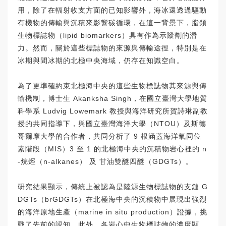
用，除了在輻射收支方面的已知影響外，海冰還透過驅動
有機物的傳輸與沉積來影響碳循環，在這一背景下，脂類
生物標誌物（lipid biomarkers）具有作為示蹤劑的潛
力。然而，關於這些標誌物的來源與傳輸途徑，特別是在
冰期與間冰期的北極中央海域，仍存在知識空白。
為了更準確約束北極海中央的這些生物標誌物其來源與傳
輸機制，博士生 Akanksha Singh，在國立臺灣大學地質
科學系 Ludvig Lowemark 教授與海洋研究所賀詩琳副教
授的共同指導下，與國立臺灣海洋大學（NTOU）及斯德
哥爾摩大學的合作者，共同分析了 9 根涵蓋海洋氧同位
素階段（MIS）3 至 1 的北極海中央的沉積物岩心裡的 n
-烷烴（n-alkanes） 及 甘油雙醚四醚（GDGTs）。
研究結果顯示，傳統上被認為是陸源生物標誌物的支鏈 G
DGTs（brGDGTs）在北極海中央的沉積物中展現出強烈
的海洋原地生產（marine in situ production）證據，挑
戰了先前的認知。此外，各岩心中生物標誌物的濃度顯