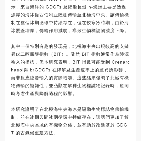
示，來自海洋的 GDGTs 及陸源長鏈 n-烷烴主要是透過
漂浮的海冰從西伯利亞陸棚傳輸至北極海中央。該傳輸機
制在整個冰期循環中持續存在，但在較寒冷時期，由於海
冰覆蓋增厚，傳輸作用減弱，導致生物標誌物濃度下降。
其中一個特別有趣的發現是，北極海中央出現較高的支鏈
異戊二醇四醚指數（BIT）。雖然 BIT 指數通常作為陸源
輸入的指標，但本研究表明，BIT 指數可能受到 Crenarc
haeol與 brGDGTs 在降解及生產速率上的差異所影響，
而非反應陸源輸入的實際增加。這些結果強調了北極有機
物傳輸的複雜性，並凸顯在解釋生物標誌物記錄時，應同
時考慮生產與降解過程的影響。
本研究證明了在北極海中央海冰是驅動生物標誌物傳輸機
制，並在冰期與間冰期循環中持續存在，讓我們更加了解
北極海中央區域的有機物分佈，並有助於改進基於 GDG
T 的古氣候重建方法。