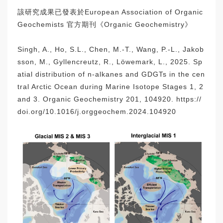
該研究成果已發表於European Association of Organic
Geochemists 官方期刊《Organic Geochemistry》
Singh, A., Ho, S.L., Chen, M.-T., Wang, P.-L., Jakob
sson, M., Gyllencreutz, R., Löwemark, L., 2025. Sp
atial distribution of n-alkanes and GDGTs in the cen
tral Arctic Ocean during Marine Isotope Stages 1, 2
and 3. Organic Geochemistry 201, 104920.
https://
doi.org/10.1016/j.orggeochem.2024.104920