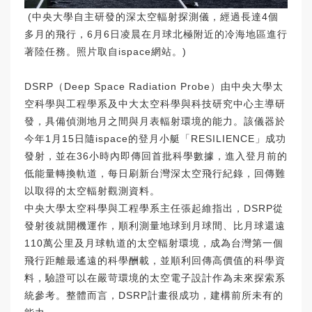
(中央大學自主研發的深太空輻射探測儀，經過長達4個
多月的飛行，6月6日凌晨在月球北極附近的冷海地區進行
著陸任務。照片取自ispace網站。)
DSRP（Deep Space Radiation Probe）由中央大學太
空科學與工程學系及中大太空科學與科技研究中心主導研
發，具備偵測地月之間與月表輻射環境的能力。該儀器於
今年1月15日隨ispace的登月小艇「RESILIENCE」成功
發射，並在36小時內即傳回首批科學數據，進入登月前的
低能量轉換軌道，每日刷新台灣深太空飛行紀錄，回傳難
以取得的太空輻射觀測資料。
中央大學太空科學與工程學系主任張起維指出，DSRP從
發射後就開機運作，順利測量地球到月球間、比月球還遠
110萬公里及月球軌道的太空輻射環境，成為台灣第一個
飛行距離最遙遠的科學酬載，並順利回傳高價值的科學資
料，驗證可以在嚴苛環境的太空電子設計作為未來探索系
統參考。整體而言，DSRP計畫很成功，建構前所未有的