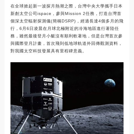
在全球掀起新一波探月熱潮之際，台灣中央大學攜手日本
新創太空公司ispace，參與Mission 2任務，打造台灣首
個深太空輻射探測儀(簡稱DSRP)，經過長達4個多月的飛
行，6月6日凌晨在月球北極附近的冷海地區進行著陸任
務，雖然最後登月小艇沒有順利軟著地，但是台灣首次參
與國際登月計畫，首次飛到低地球軌道外回傳觀測資料，
對我國太空科技發展具有里程碑意義。