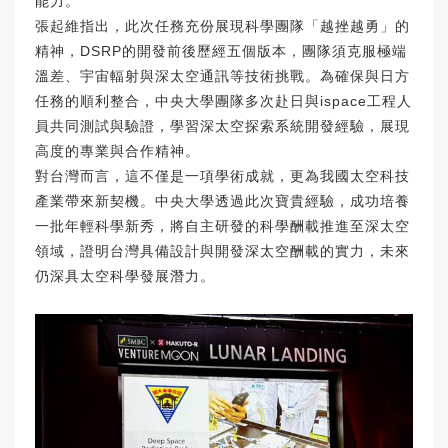
能力。
張起維指出，此次任務充份展現科學團隊「越挫越勇」的
精神，DSRP的開發前後歷經五個版本，團隊須克服極端
溫差、宇宙輻射與深太空通訊等技術挑戰。為確保與日方
任務的順利整合，中央大學團隊多次赴日與ispace工程人
員共同測試與驗證，學習深太空探索系統開發經驗，展現
高度的專業與合作精神。
對台灣而言，這不僅是一項學術成就，更為我國太空科技
產業帶來新契機。中央大學透過此次寶貴經驗，成功培養
一批年輕科學新秀，將自主研發的科學酬載推進至深太空
領域，證明台灣具備設計與開發深太空酬載的實力，未來
仍深具太空科學發展潛力。