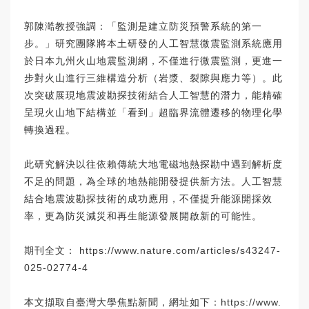
郭陳澔教授強調：「監測是建立防災預警系統的第一
步。」研究團隊將本土研發的人工智慧微震監測系統應用
於日本九州火山地震監測網，不僅進行微震監測，更進一
步對火山進行三維構造分析（岩漿、裂隙與應力等）。此
次突破展現地震波勘探技術結合人工智慧的潛力，能精確
呈現火山地下結構並「看到」超臨界流體遷移的物理化學
轉換過程。
此研究解決以往依賴傳統大地電磁地熱探勘中遇到解析度
不足的問題，為全球的地熱能開發提供新方法。人工智慧
結合地震波勘探技術的成功應用，不僅提升能源開採效
率，更為防災減災和再生能源發展開啟新的可能性。
期刊全文：
https://www.nature.com/articles/s43247-
025-02774-4
本文擷取自臺灣大學焦點新聞，網址如下：
https://www.