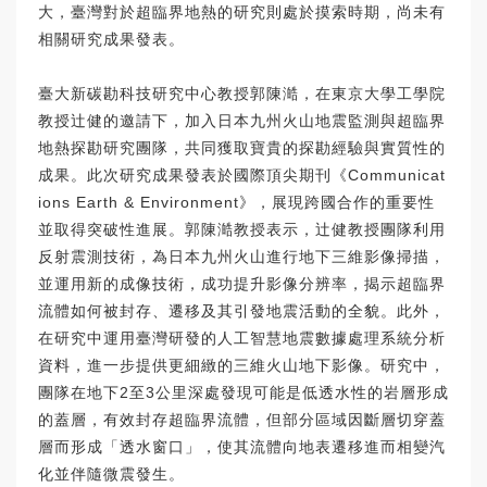
大，臺灣對於超臨界地熱的研究則處於摸索時期，尚未有
相關研究成果發表。
臺大新碳勘科技研究中心教授郭陳澔，在東京大學工學院
教授辻健的邀請下，加入日本九州火山地震監測與超臨界
地熱探勘研究團隊，共同獲取寶貴的探勘經驗與實質性的
成果。此次研究成果發表於國際頂尖期刊《Communicat
ions Earth & Environment》，展現跨國合作的重要性
並取得突破性進展。郭陳澔教授表示，辻健教授團隊利用
反射震測技術，為日本九州火山進行地下三維影像掃描，
並運用新的成像技術，成功提升影像分辨率，揭示超臨界
流體如何被封存、遷移及其引發地震活動的全貌。此外，
在研究中運用臺灣研發的人工智慧地震數據處理系統分析
資料，進一步提供更細緻的三維火山地下影像。研究中，
團隊在地下2至3公里深處發現可能是低透水性的岩層形成
的蓋層，有效封存超臨界流體，但部分區域因斷層切穿蓋
層而形成「透水窗口」，使其流體向地表遷移進而相變汽
化並伴隨微震發生。