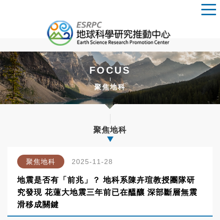
FOCUS
聚焦地科
聚焦地科
聚焦地科
2025-11-28
地震是否有「前兆」？ 地科系陳卉瑄教授團隊研
究發現 花蓮大地震三年前已在醞釀 深部斷層無震
滑移成關鍵