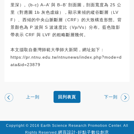
里深）。(b-c) A–A’ 與 B–B’ 剖面圖，剖面寬度為 25 公
里（對應圖 1b 灰色虛線），顯示東傾的縱谷斷層（LV
F）、西傾的中央山脈斷層（CRF）的大致構造形態。背
景顏色為 P 波與 S 波速度比（Vp/Vs）分布。藍色陰影
帶表示 CRF 與 LVF 的粗略斷層幾何。
本文擷取自臺灣師範大學師大新聞，網址如下：
https://pr.ntnu.edu.tw/ntnunews/index.php?mode=d
ata&id=23879
上一則
下一則
回列表頁
Copyright © 2016 Earth Science Research Promotion Center. All
網頁設計-好點子數位創意
Rights Reserved.