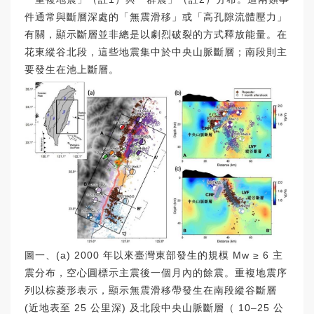
件通常與斷層深處的「無震滑移」或「高孔隙流體壓力」
有關，顯示斷層並非總是以劇烈破裂的方式釋放能量。在
花東縱谷北段，這些地震集中於中央山脈斷層；南段則主
要發生在池上斷層。
圖一、(a) 2000 年以來臺灣東部發生的規模 Mw ≥ 6 主
震分布，空心圓標示主震後一個月內的餘震。重複地震序
列以棕菱形表示，顯示無震滑移帶發生在南段縱谷斷層
(近地表至 25 公里深) 及北段中央山脈斷層（ 10–25 公