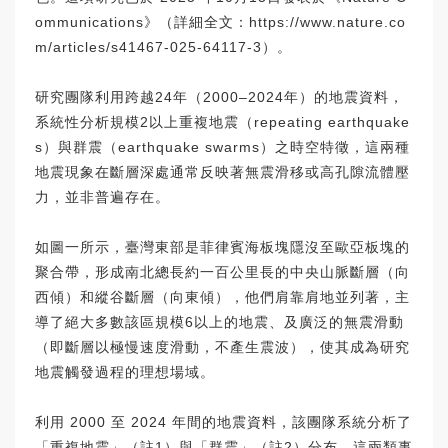
ommunications》（詳細全文：https://www.nature.co
m/articles/s41467-025-64117-3）。
研究團隊利用跨越24年（2000–2024年）的地震資料，
系統性分析規模2以上重複地震（repeating earthquake
s）與群震（earthquake swarms）之時空特徵，這兩種
地震現象在斷層深處通常反映著無震滑移或高孔隙流體壓
力，並非普遍存在。
如圖一所示，臺灣東部是菲律賓海板塊隱沒至歐亞板塊的
聚合帶，形成南北總長約一百公里長的中央山脈斷層（向
西傾）和縱谷斷層（向東傾），他們肩靠肩地並列著，主
導了絕大多數該區規模6以上的地震、及廣泛的無震滑動
（即斷層以極慢速度滑動，不產生震波），使其成為研究
地震觸發過程的理想場域。
利用 2000 至 2024 年間的地震資料，該團隊系統分析了
「重複地震」（註1）與「群震」（註2）分布。這兩類事