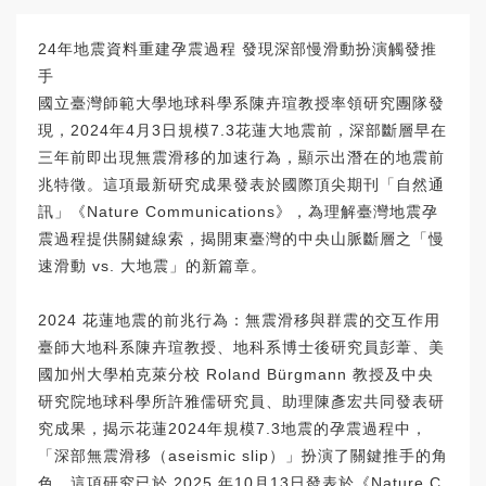
24年地震資料重建孕震過程 發現深部慢滑動扮演觸發推
手
國立臺灣師範大學地球科學系陳卉瑄教授率領研究團隊發
現，2024年4月3日規模7.3花蓮大地震前，深部斷層早在
三年前即出現無震滑移的加速行為，顯示出潛在的地震前
兆特徵。這項最新研究成果發表於國際頂尖期刊「自然通
訊」《Nature Communications》，為理解臺灣地震孕
震過程提供關鍵線索，揭開東臺灣的中央山脈斷層之「慢
速滑動 vs. 大地震」的新篇章。
2024 花蓮地震的前兆行為：無震滑移與群震的交互作用
臺師大地科系陳卉瑄教授、地科系博士後研究員彭葦、美
國加州大學柏克萊分校 Roland Bürgmann 教授及中央
研究院地球科學所許雅儒研究員、助理陳彥宏共同發表研
究成果，揭示花蓮2024年規模7.3地震的孕震過程中，
「深部無震滑移（aseismic slip）」扮演了關鍵推手的角
色。這項研究已於 2025 年10月13日發表於《Nature C