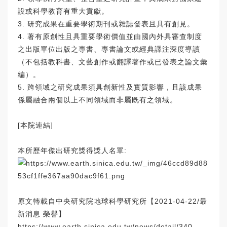
設或科學教育有重大貢獻。
3. 研究成果在重要學術期刊或雜誌發表且具有創見。
4. 著有原創性且具重要學術價值並由國內外具審查制度
之出版單位出版之專書、專書論文或經典譯注深度導讀
（不包括教科書、文藝創作或翻譯著作或已發表之論文彙
編）。
5. 跨領域之研究成果須具創新性及實質影響，且該成果
係屬融合兩個以上不同領域而非屬既有之領域。
[
本院連結
]
本所歷年傑出研究獎得獎人名單:
原文轉載自中央研究院地球科學研究所【2021-04-22/最
新消息 榮譽】
https://www.earth.sinica.edu.tw/news/detail/340