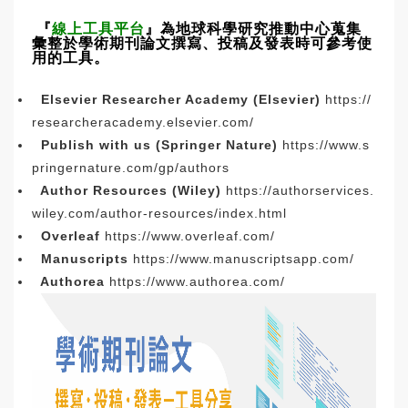
『
線上工具平台
』為地球科學研究推動中心蒐集
彙整於學術期刊論文撰寫、投稿及發表時可參考使
用的工具。
Elsevier Researcher Academy (Elsevier)
https://
researcheracademy.elsevier.com/
Publish with us (Springer Nature)
https://www.s
pringernature.com/gp/authors
Author Resources (Wiley)
https://authorservices.
wiley.com/author-resources/index.html
Overleaf
https://www.overleaf.com/
Manuscripts
https://www.manuscriptsapp.com/
Authorea
https://www.authorea.com/