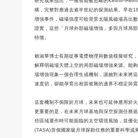
研究成果指出，一種長期被忽略的Kelvin–Helm
構，完整對應過去逾半世紀的探測結果。早在196
增強事件，磁場強度可較背景太陽風磁場高出數倍甚至一
證實，這些「月球外部磁場增強」多與月球局部
特徵。
賴淑華博士長期從事電漿物理與數值模擬研究，
解釋弱磁場天體上空的局部磁場增強來源。能夠
場增強現象一個合理生成機制，讓她對未來將這
速度切，卻能孕育出相當複雜的邊界不穩定與震
這套機制不侷限於月球，未來也可延伸應用於火
更重要的是，在未來月球基地與深空探測任務規
些區域運作時可能面臨的太空環境風險，並優化
(TASA)首個國家級月球探勘任務的重要科學成