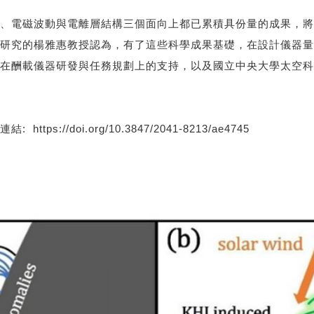
、電磁波動與電離層結構三個面向上都已累積具份量的成果，將
研究的楊雅惠教授認為，有了這些科學成果基礎，在設計儀器量
在酬載儀器研發與任務規劃上的支持，以及國立中央大學太空科
//doi.org/10.3847/2041-8213/ae4745