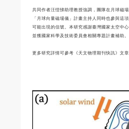
共同作者汪愷悌助理教授強調，團隊在月球磁場
「月球向量磁場儀」計畫主持人同時也參與這項
可能出現的信號。本研究感謝臺灣國家太空中心
並獲國家科學及技術委員會相關專題計畫補助。
更多研究詳情可參考《天文物理期刊快訊》文章連結: https: