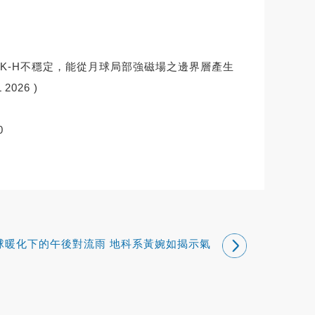
K-H不穩定，能從月球局部強磁場之邊界層產生
026 )
0
球暖化下的午後對流雨 地科系黃婉如揭示氣
候變遷如何改變臺灣夏季降雨樣貌