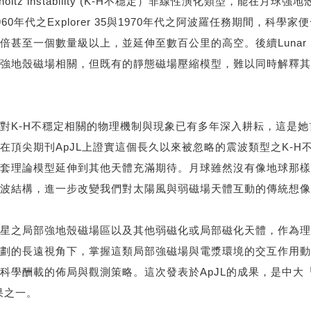
holtz instability (K-H不穩定）非線性演化類型，能
0年代之Explorer 35與1970年代之阿波羅任務期間，科
個數量級以上，並延伸至數百公里的高空。後續Lunar Prospe
強地殼磁場相關，但既有的靜態磁場壓縮模型，難以同時解釋其
對K-H不穩定相關的物理機制與現象已有多年深入耕耘，這是
在頂尖期刊ApJL上證實這個長久以來被忽略的震波類型之K-
套理論模型延伸到其他天體充滿期待。月球雖然沒有像地球那樣
波結構，進一步改變我們對太陽風與弱磁場天體互動的傳統想像
星之局部強地殼磁場區以及其他弱磁化或局部磁化天體，作為理
劃的長遠視角下，掌握這類局部強磁場與電漿環境的交互作用動
科學酬載的佈局與觀測策略。這次發表於ApJL的成果，是中大
果之一。