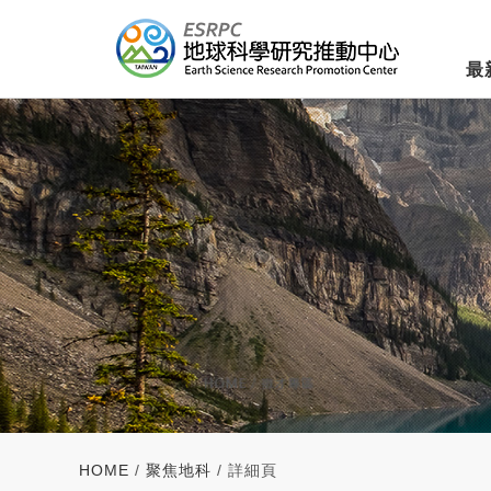
最
HOME
/
聚焦地科
/ 詳細頁