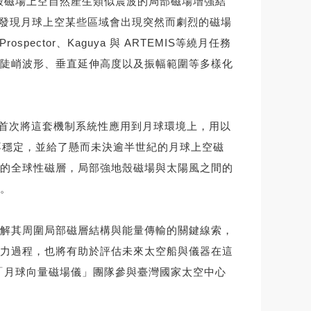
在月球強地殼磁場上空自然產生類似震波的局部磁場增強結
學家便發現月球上空某些區域會出現突然而劇烈的磁場
ctor、Kaguya 與 ARTEMIS等繞月任務
陡峭波形、垂直延伸高度以及振幅範圍等多樣化
她首次將這套機制系統性應用到月球環境上，用以
H不穩定，並給了懸而未決逾半世紀的月球上空磁
的全球性磁層，局部強地殼磁場與太陽風之間的
。
解其周圍局部磁層結構與能量傳輸的關鍵線索，
力過程，也將有助於評估未來太空船與儀器在這
「月球向量磁場儀」團隊參與臺灣國家太空中心