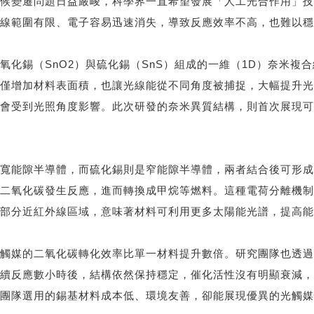
候變遷問題日益嚴峻，科學界一直希望發展「人工光合作用」技
線範圍有限、電子容易迅速消失，導致反應效率不高，也難以穩
氧化錫（SnO2）與硫化錫（SnS）組成的一維（1D）奈米複
僅增加材料表面積，也讓光線能從不同角度被捕捉，大幅提升光
會受到光照角度影響。此次研發的奈米異質結構，則首次展現可
寬能隙半導體，而硫化錫則是窄能隙半導體，兩者結合後可形成
二氧化碳發生反應，進而轉換成甲烷等燃料。這種電荷分離機制
部分近紅外線區域，意味著材料可利用更多太陽能光譜，提高能
觸媒的二氧化碳轉化效率比單一材料提升數倍。研究團隊也透過
續反應數小時後，結構依然保持穩定，催化活性沒有明顯衰減，
團隊選用的錫基材料成本低、環境友善，卻能展現優異的光觸媒