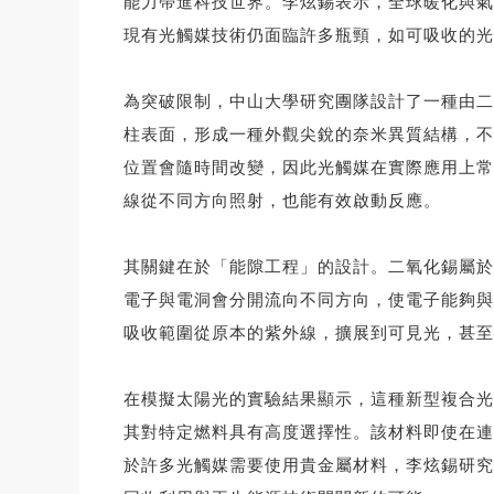
能力帶進科技世界。李炫錫表示，全球暖化與氣
現有光觸媒技術仍面臨許多瓶頸，如可吸收的光
為突破限制，中山大學研究團隊設計了一種由二
柱表面，形成一種外觀尖銳的奈米異質結構，不
位置會隨時間改變，因此光觸媒在實際應用上常
線從不同方向照射，也能有效啟動反應。
其關鍵在於「能隙工程」的設計。二氧化錫屬於
電子與電洞會分開流向不同方向，使電子能夠與
吸收範圍從原本的紫外線，擴展到可見光，甚至
在模擬太陽光的實驗結果顯示，這種新型複合光
其對特定燃料具有高度選擇性。該材料即使在連
於許多光觸媒需要使用貴金屬材料，李炫錫研究