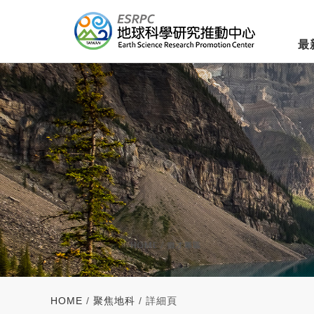
最
HOME
/
聚焦地科
/ 詳細頁