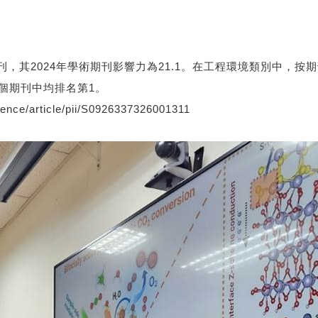
024年學術期刊影響力為21.1。在工程環境類別中，按期刊影響因子（
），在83個期刊中均排名第1。
ience/article/pii/S0926337326001311