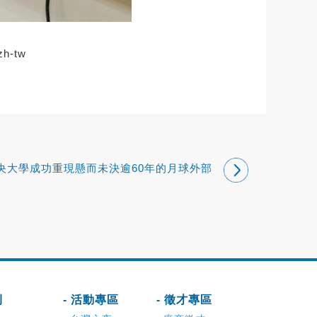
zh-tw
央大學成功重現懸而未決逾60年的月球外部
磁場增強現象
刊
- 活動專區
- 徵才專區