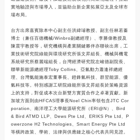
實地驗證與市場導入，並協助台新企業拓展亞太及全球市
場布局。
台方出席嘉賓除本中心副主任洪緯璿教授、副主任林若蓁
博士（兼任百德機械/Winbro副總經理）、李勝偉教授及
陳震宇教授等，研究機構與產業關鍵夥伴亦聯袂出席，工
業技術研究院綠能與環境研究所張文昇組長、機械與機電
系統研究所蔡麗端組長，台灣經濟研究院左峻德副院長、
聯華新能源總經理Toby Collins、亞氫動力蕭逢祥總經
理、台灣氨能施泰宏董事長、鐙鋒氫科技、群翌能源、優
氫科技等。特別感謝工研院綠能所張文昇組長於策略資源
上的支持，對促成本次台新雙方實質合作之卓著貢獻。新
加坡方面則由HFCAS理事長Noel Chin率領包含JTC Cor
poration、南洋理工大學能源研究所（ERI@N）、Bird
& Bird ATMD LLP、Dews Pte Ltd、ERIKS Pte Ltd、P
owerzone H2 Technologies、Smart Energy Pte Ltd
等橫跨政策、學術、法律與供應鏈之核心代表共同見證。