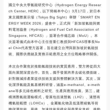
國立中央大學氫能研究中心（Hydrogen Energy Resear
ch Center, HERC，以下簡稱本中心）3月17日，於日本
東京國際展示場（Tokyo Big Sight）舉辦「SMART EN
ERGY WEEK 2026」盛會中，正式與「新加坡氫能與燃
料電池協會（Hydrogen and Fuel Cell Association of
Singapore, HFCAS）」簽署合作備忘錄（MoU）。本
次簽署儀式由本中心主任曾重仁教授與HFCAS理事長No
el Chin代表雙方簽署，旨在建立台灣與新加坡於氫能技
術、國際供應鏈及實務示範應用之全方位戰略夥伴關係。
本次合作聚焦於推動氫能技術的實質應用，雙方將從四大
面向展開深度合作。首先，攜手發展跨界去碳化價值鏈，
針對難減排產業提供技術支援與整體解決方案。其次，深
化潔淨氫能及氫基燃料研發，涵蓋e-methanol、e-meth
ane等多元綠色燃料之研究、生產與應用推廣。第三，建
構洲際氫能運輸模式，發展包括液態氫（LH2）、液態有
機氫能載體（LOHCs）、金屬氫化物及低溫壓縮氫等前
瞻儲運技術。最後，加速技術規模化與商業化進程，推動