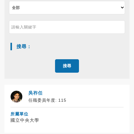
搜尋：
搜尋
排序
10筆資料
吳祚任
任職委員年度: 115
所屬單位
國立中央大學