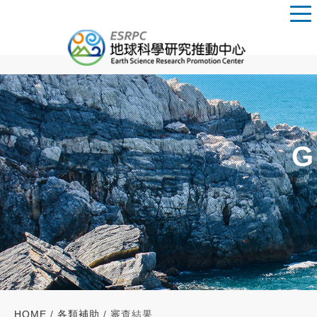
G
HOME
/
各類補助
/ 審查結果