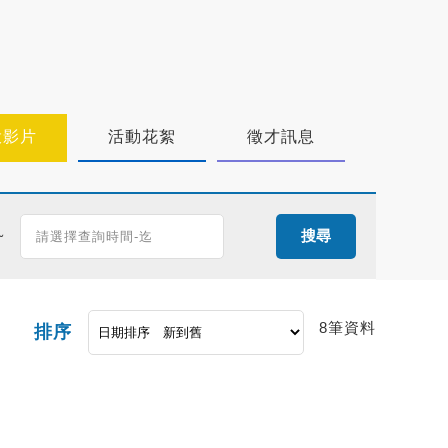
投影片
活動花絮
徵才訊息
~
搜尋
8筆資料
排序