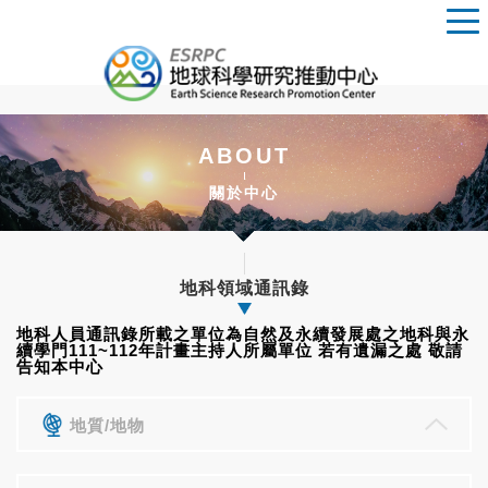
ABOUT
關於中心
地科領域通訊錄
地科人員通訊錄所載之單位為自然及永續發展處之地科與永
續學門111~112年計畫主持人所屬單位 若有遺漏之處 敬請
告知本中心
地質/地物