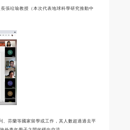
組組⾧張竝瑜教授（本次代表地球科學研究推動中
利、芬蘭等國家留學或⼯作，其人數超過過去平
旅外青年學⼦之間的橫向交流。