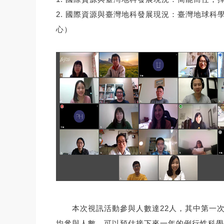
2. 國際資源與臺灣地科發展現況：臺灣地球
心）
本次視訊活動參與⼈數達22⼈，其中第⼀次
均參與人數。可以預估接下來⼀年的例行性科學