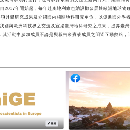
7年開始起，每年赴奧地利維也納設攤參展於歐洲地球物理聯盟聯合國
學學界各項具體研究成果及介紹國內相關地科研究單位，以促進國外學
以加強擴展我國與歐洲科技界之交流及宣揚臺灣地科研究之成果，提昇
活動，其活動中參加成員不論是與報告來賓或成員之間皆互動熱絡