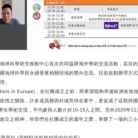
球科學研究推動中心首次共同協辦海外學術交流活動，其目的
國地球科學與永續發展相關領域的雙向交流。目前規劃辦理方式
理。
ientists in Europe)，在社團成立之初，即希望能夠串連
情之關係，許多成員都因封城⽽待在家中，更促成了這類跨國活動
學⽣學術交流，平均參與⼈數介於10-15⼈之間。另外2020年
創立之精神，幹部們在社團成立的週年之際，舉辦了⼀場約三⼩
善而行 (當時駐法科技組張中白組長)