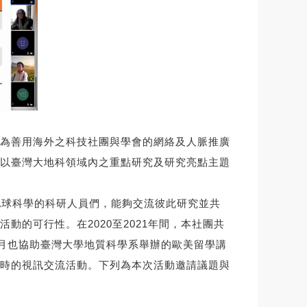
為善用海外之科技社團與學會的網絡及人脈推廣
以臺灣大地科領域內之重點研究及研究亮點主題
歐洲各地地球科學的科研⼈員們，能夠交流彼此研究並共
的可行性。在2020⾄2021年間，本社團共
11月也協助臺灣⼤學地質科學系舉辦的歐美留學講
時的視訊交流活動。下列為本次活動邀請議題與