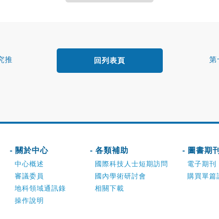
究推
第
回列表頁
- 關於中心
- 各類補助
- 圖書期
中心概述
國際科技人士短期訪問
電子期刊
審議委員
國內學術研討會
購買單篇
地科領域通訊錄
相關下載
操作說明