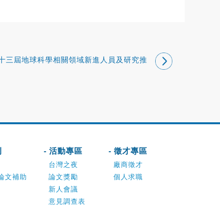
十三屆地球科學相關領域新進人員及研究推
動研討會
刊
- 活動專區
- 徵才專區
台灣之夜
廠商徵才
論文補助
論文獎勵
個人求職
新人會議
意見調查表