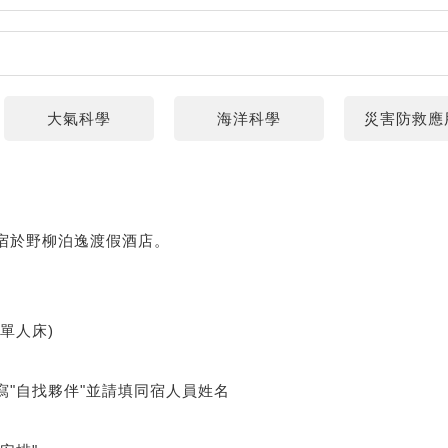
大氣科學
海洋科學
災害防救應
將住宿於野柳泊逸渡假酒店。
單人床)
寫"自找夥伴"並請填同宿人員姓名