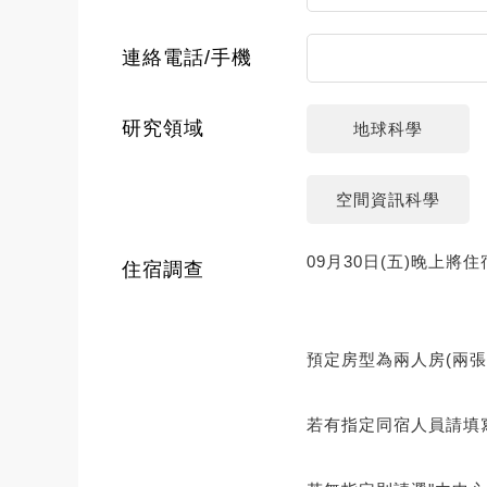
連絡電話/手機
研究領域
地球科學
空間資訊科學
09月30日(五)晚上
住宿調查
預定房型為兩人房(兩張
若有指定同宿人員請填