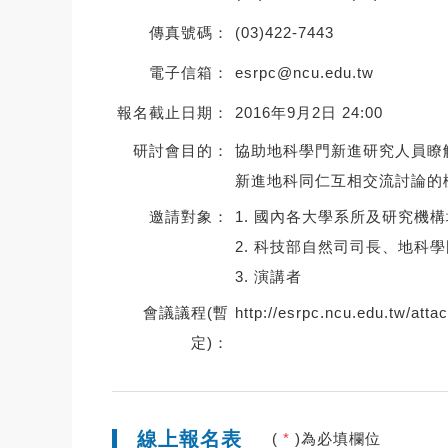
傳真號碼：
(03)422-7443
電子信箱：
esrpc@ncu.edu.tw
報名截止日期：
2016年9月2日 24:00
研討會目的：
協助地科學門新進研究人員瞭
新進地科同仁互相交流討論的
邀請對象：
1. 國內各大學系所及研究機構地
2. 科技部自然司司長、地科
3. 演講者
會議議程(暫
http://esrpc.ncu.edu.tw/att
定)：
線上報名表
(
*
)為必填欄位