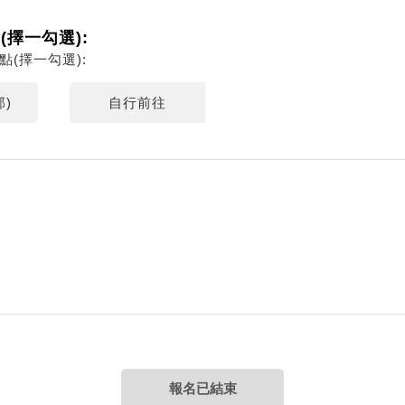
點(擇一勾選):
車地點(擇一勾選):
)
自行前往
報名已結束