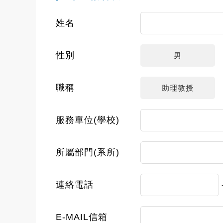
姓名
性別
男
職稱
助理教授
服務單位(學校)
所屬部門(系所)
連絡電話
E-MAIL信箱