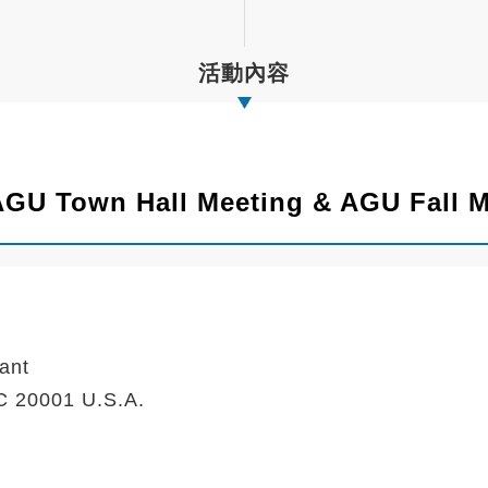
活動內容
wn Hall Meeting & AGU Fall Mee
ant
C 20001 U.S.A.