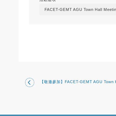
FACET-GEMT AGU Town Hall Meeti
【敬邀參加】FACET-GEMT AGU Town H
Meeting & AGU Fall Meeting 11th Tai
Night(第一階段)