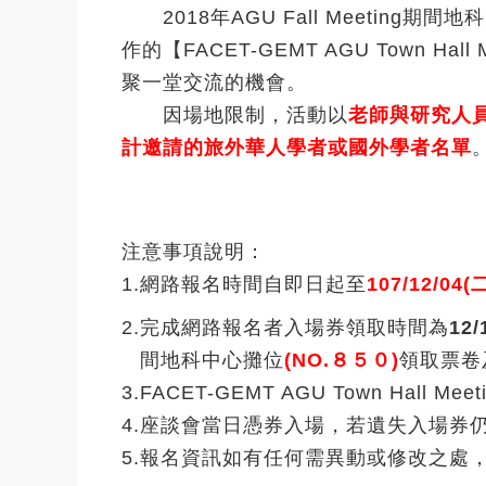
2018年AGU Fall Meeting期間
作的【FACET-GEMT AGU Town H
聚一堂交流的機會。
因場地限制，活動以
老師與研究人員
計邀請的旅外華人學者或國外學者名單
注意事項說明：
1.
網路報名時間自即日起至
107/12/0
2.
完成網路報名者入場券領取時間為
12
間地科中心攤位
(NO.８５０)
領取票卷
3.
FACET-GEMT AGU Town Hall Meeti
4.
座談會當日憑券入場，若遺失入場券仍
5.
報名資訊如有任何需異動或修改之處，懇請用以