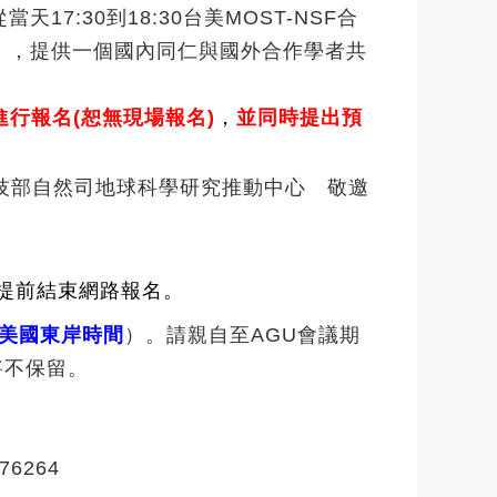
天17:30到18:30台美MOST-NSF合
n Night】，提供一個國內同仁與國外合作學者共
行報名(恕無現場報名)
，
並同時提出預
技部自然司地球科學研究推動中心
敬邀
提前結束網路報名。
美國東岸時間
）。請親自至AGU會議期
將不保留。
6264