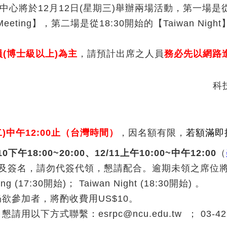
地科中心將於12月12日(星期三)舉辦兩場活動，第一場是從當
all Meeting】，第二場是從18:30開始的【Taiwa
(博士級以上)為主
，請預計出席之人員
務必先以網路進
。
科
4(二)中午12:00止（台灣時間）
，因名額有限，
若額滿即
/10下午18:00~20:00、12/11上午10:00~中午12:00
（
及簽名，請勿代簽代領，懇請配合。逾期未領之席位
ng (17:30開始)； Taiwan Night (18:30開始) 。
欲參加者，將酌收費用US$10。
下方式聯繫：esrpc@ncu.edu.tw ； 03-427