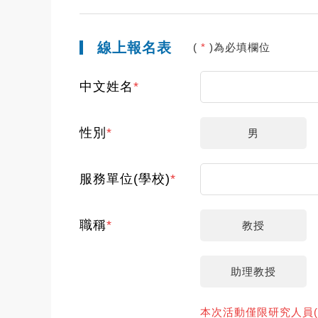
線上報名表
(
*
)為必填欄位
中文姓名
*
性別
*
男
服務單位(學校)
*
職稱
*
教授
助理教授
本次活動僅限研究人員(