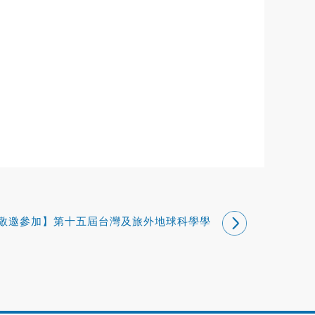
敬邀參加】第十五屆台灣及旅外地球科學學
者座談會( AGU Fall Meeting 15th Taiwan
Night )