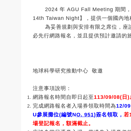
2024 年 AGU Fall Meetin
14th Taiwan Night】，提供
為妥善規劃與安排有限之席位，座
必先行網路報名，並且提供預計邀請的
地球科學研究推動中心 敬邀
注意事項說明：
網路報名時間自即日起至
113/09/08
完成網路報名者入場券領取時間為
12/
U參展攤位(編號N
O. 951)
簽名領取，
若
場登記報名，額滿截止。