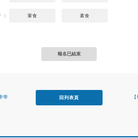
者 ：
葷食
素食
報名已結束
學學
【
回列表頁
an