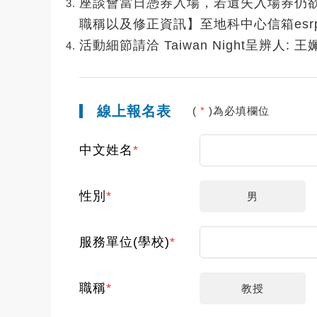
座談會當日憑券入場，若遺失入場券仍欲
職稱以及修正資訊】至地科中心信箱esrpc@
活動細節請洽 Taiwan Night呈辨人: 王姵麗
線上報名表
(
*
)為必填欄位
中文姓名
*
性別
*
男
服務單位(學校)
*
職稱
*
教授