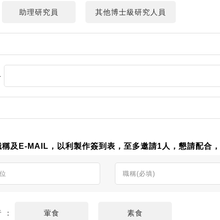
助理研究員
其他博士級研究人員
-
及E-MAIL，以利製作簽到表，至多邀請1人，懇請配合，
者 ：
葷食
素食