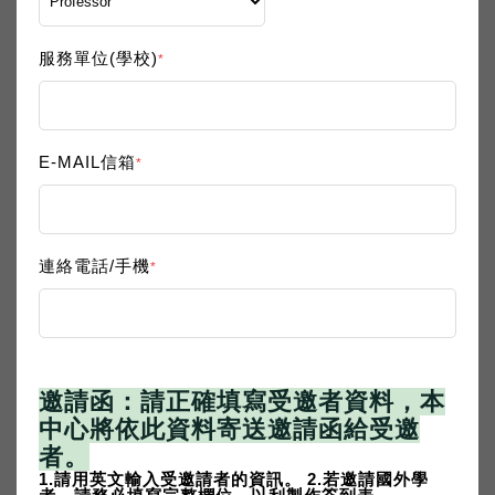
（AGU Fall Meeting 15th T
aiwan Night）
服務單位(學校)
*
時間：2025/12/16（二）17:45（美國南部時間）
地點：Sidecar Patio & Oyster Bar
1114 Constance St, New Orleans, LA 70130
E-MAIL信箱
*
電話：(504) 381-5079
活動宗旨
本中心依循國科會賦予積極促成國際合作計畫的任務，20
連絡電話/手機
*
25 年 AGU Fall Meeting 期間，地科中心將舉辦第十五
屆臺灣及旅外地球科學學者座談會（AGU Fall Meeting
15th Taiwan Night），提供國內地科學界與國外學者共
聚一堂、交流互動的平台，進一步探討未來合作計畫的可
邀請函：請正確填寫受邀者資料，本
能性。
中心將依此資料寄送邀請函給受邀
活動對象
者。
教師、博士級以上研究人員、博士生，以及國外學者與旅
1.請用英文輸入受邀請者的資訊。 2.若邀請國外學