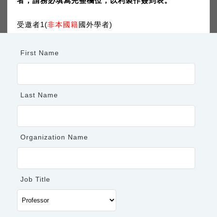
者，請務必填寫完整欄位，以利製作簽到表。
外學人為主。
為鼓勵邀請國際人士，將優先受理有邀請國際學者（含外
受邀者1(
非本國籍
國外學者)
籍人士與旅外學人）之教師及研究人員報名
。
**國外學者 : 非本國籍 ; 旅外學人: 目前在其他國家工作
的台灣學者**
First Name
第一階段對象 : 有邀請國外學者及旅外學人的教師、博士
級以上研究人員為優先(每位教師最多可邀請三位國際人
士，含二位非本國籍學者及一位旅外學人)。
Last Name
第二階段對象 : 尚未邀請國外學者的教師、博士級以上研
究人員與博士生為主，視名額開放報名。
Organization Name
報名時間
◆
第一階段報名時間：即日起至 113 年 9 月 19 日
若報名人數額滿，則提前關閉報
（日）（台灣時間)。
Job Title
名系統
◆
第二階段報名時間：待通知