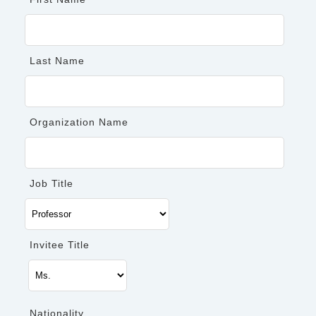
查詢、閱覽、更正、刪除或停止利用個人資料之權
利，請與主辦單位聯繫
◆
活動當日須憑券入場，若入場券遺失且仍欲參加者，
Last Name
現場酌收 US$100。
活動詳情請洽 Taiwan Night 承辦人：王姵麗秘書、洪雅
惠秘書
Organization Name
聯絡電話：（03）422-7151 分機 65630
電子信箱：esrpc@ncu.edu.tw
Job Title
上一則
回列表頁
Invitee Title
Copyright © 2016 Earth Science Research Promotion Center. All
填寫申請表
Nationality