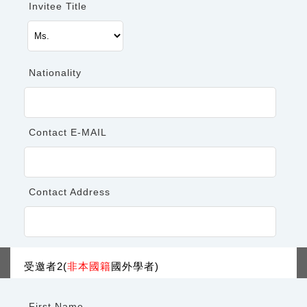
地球科學研究推動中心 敬邀
Invitee Title
注意事項說明
◆
地科中心將寄發邀請函予受邀者，請邀請人務必正確
填寫受邀者聯絡資訊，並請邀請人與受邀者共同出席本活
Nationality
動。
◆
入場券領取時間為 12 月 15 日（星期一）上午 10:00
至下午 18:00（美國南部時間），請至地科中心 AGU 攤
位（編號NO. 730 號）親自簽名領取。
Contact E-MAIL
◆
未於 12 月 15 日 18:00 前領取入場券者，恕不保留
席次。
◆
若有剩餘席次，12 月 16 日（星期二）上午 10:00 至
Contact Address
12:00 開放現場登記，額滿為止。
◆
主辦單位保有最終審核之權利，審核通過者將收到
主辦單位寄發之行前通知。
◆
您所提供的個人資料，僅用於本座談會之報名、會
受邀者2(
非本國籍
國外學者)
務聯繫、活動相關通知。主辦單位將依據個人資料保
護法規定保護您的資料，除法律另有規定或取得您的
同意外，不會將個人資料提供予第三人。如您欲行使
First Name