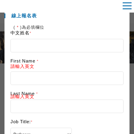
線上報名表
(
*
)為必填欄位
中文姓名
*
EVENTS
活動專區
First Name
*
請輸入英文
活動內容
Last Name
*
請輸入英文
台灣之夜
2025.10.15
Job Title:
*
【敬邀參加】第十五屆臺灣及
旅外地球科學學者座談會