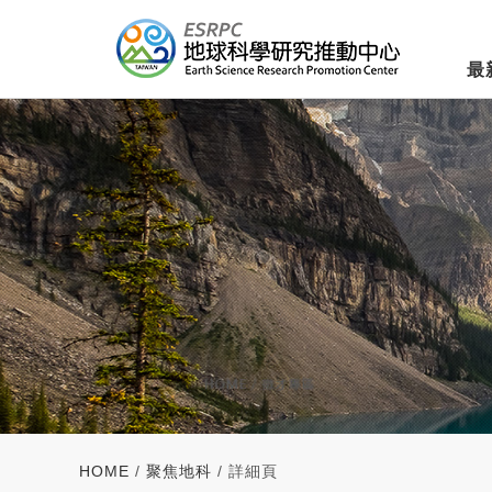
最
HOME
/
聚焦地科
/ 詳細頁