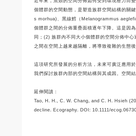
近年來，魚類的空間分佈如何受到環境壓力而變動，
個體群的空間動態，是塑造族群空間結構的關鍵因素
s morhua)、黑線鱈（Melanogrammus a
個體群之間的分佈重疊面積逐年下降。這是因為
同；(2) 族群內不同大小個體群的空間分佈
之間在空間上越來越隔離，將導致複雜的生態後
這項研究所發展的分析方法，未來可廣泛應用於
我們探討族群內部的空間結構與其成因。空間結
延伸閱讀：
Tao, H. H., C. W. Chang, and C. H. Hsieh (20
decline. Ecography. DOI: 10.1111/ecog.0673