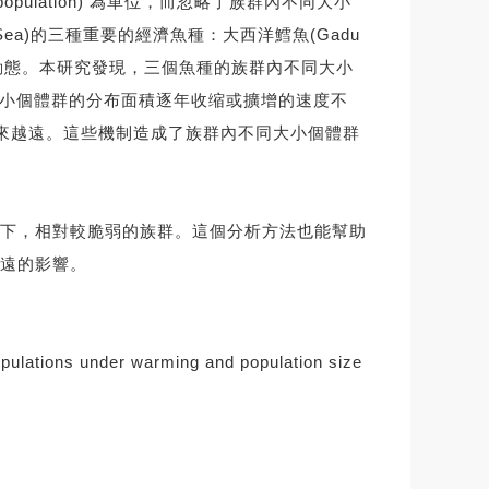
lation) 為單位，而忽略了族群內不同大小
ea)的三種重要的經濟魚種：大西洋鱈魚(Gadu
3年來的空間結構動態。本研究發現，三個魚種的族群內不同大小
大小個體群的分布面積逐年收缩或擴增的速度不
越來越遠。這些機制造成了族群內不同大小個體群
下，相對較脆弱的族群。這個分析方法也能幫助
遠的影響。
opulations under warming and population size