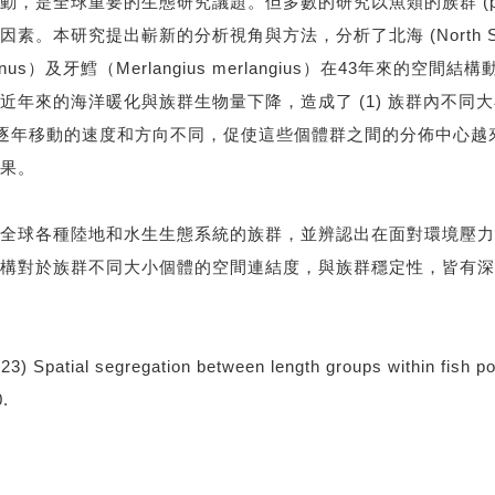
是全球重要的生態研究議題。但多數的研究以魚類的族群 (popu
。本研究提出嶄新的分析視角與方法，分析了北海 (North S
eglefinus）及牙鱈（Merlangius merlangius）在4
近年來的海洋暖化與族群生物量下降，造成了 (1) 族群內不同
中心逐年移動的速度和方向不同，促使這些個體群之間的分佈中心
果。
全球各種陸地和水生生態系統的族群，並辨認出在面對環境壓力
構對於族群不同大小個體的空間連結度，與族群穩定性，皆有深
23) Spatial segregation between length groups within fish p
0.