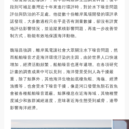
段則可補足臺灣近十年來進行環評時，對於水下噪音問題
評估與防治的不足處。他從數十份離岸風場開發的環評承
諾發現，大多數過程只在乎是否有測量數據，卻沒有詳實
地評估影響情況，並追蹤累積影響問題，再進一步改善管
制方式，盼能有效地保護海洋動物。
魏瑞昌強調，離岸風電讓社會大眾關注水下噪音問題，然
而船舶噪音才是海洋環境汙染的主因，由於世界人口快速
增加，經濟活動頻繁，船舶噪音也逐年遞增。在各項研究
計畫的調查成果中可以見到，海洋聲景受到人為干擾嚴
重，除了鯨豚外，其他海洋生物如底棲魚蝦、海龜、經濟
漁獲等，也會受水下噪音干擾，像是河口發聲魚類石首魚
會被各種船舶噪音遮蔽。鯨豚棲息在近海海域，其物種豐
度減少和族群滅絕速度，意味著近海生態受到威脅，連帶
影響海洋經濟。