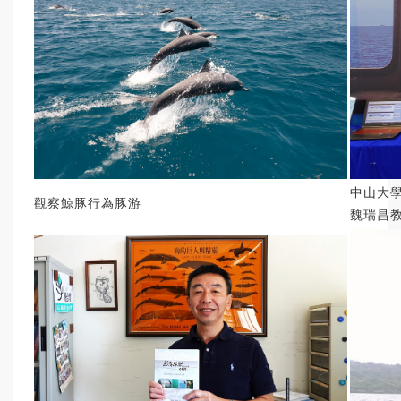
中山大
觀察鯨豚行為豚游
魏瑞昌