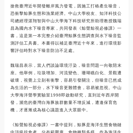
搶救臺灣近年開發離岸風力發電，因施工打樁產生噪音，
恐衝擊鯨豚生態和漁業經濟。中山大學校友、知洋科技公
司總經理湛翔智與中山大學海下科技研究所助理教授魏瑞
昌為國內水下噪音專家，共同發表《鯨聲鯨視必修課》一
書，這是第一本完整介紹臺灣鯨豚生態調查與水下噪音監
測評估工具書。本書得以補足臺灣近十年來，進行環境影
響評估時對水下噪音防治不足處。
魏瑞昌表示，當人們談論環境汙染，噪音問題一向敬陪末
座。他舉例，垃圾增加、河流變色、珊瑚礁白化、景觀遭
破壞，視覺上立刻有衝擊，容易引發關注，但噪音已然成
為生活的一部分，水下噪音更難體會，容易被忽視。中山
大學海洋聲學實驗室1998即啟動研究，直到近年西岸開
發，瀕危的臺灣白海豚族群數量不增反減，遭逢保育危
機，才逐漸成為核心議題進入大眾眼中。
《鯨聲鯨視必修課》一書中提到，鯨豚是海洋生態食物鏈
中頂級掠食者，分布範圍廣，食物種類多樣，作為海洋生