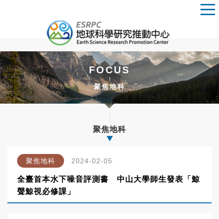
FOCUS
聚焦地科
聚焦地科
聚焦地科
2024-02-05
全臺首本水下噪音評測書 中山大學師生發表「鯨
聲鯨視必修課」