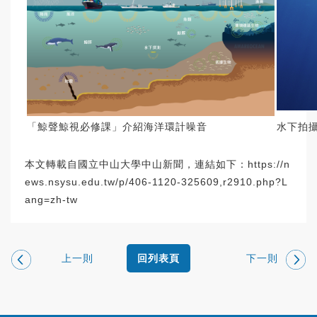
「鯨聲鯨視必修課」介紹海洋環計噪音
水下拍
本文轉載自國立中山大學中山新聞，連結如下：
https://n
ews.nsysu.edu.tw/p/406-1120-325609,r2910.php?L
ang=zh-tw
上一則
下一則
回列表頁