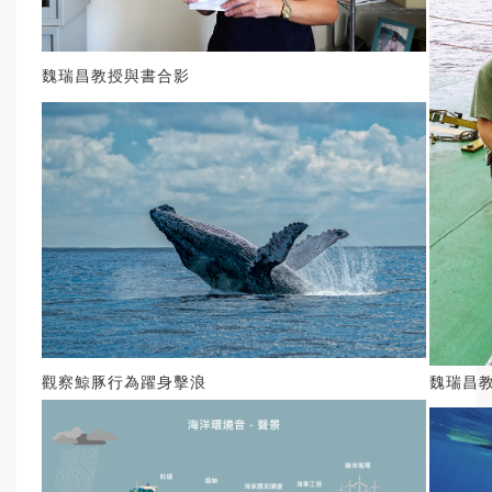
魏瑞昌教授與書合影
觀察鯨豚行為躍身擊浪
魏瑞昌