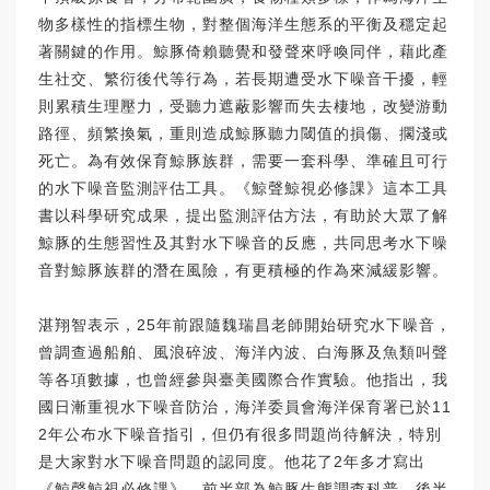
物多樣性的指標生物，對整個海洋生態系的平衡及穩定起
著關鍵的作用。鯨豚倚賴聽覺和發聲來呼喚同伴，藉此產
生社交、繁衍後代等行為，若長期遭受水下噪音干擾，輕
則累積生理壓力，受聽力遮蔽影響而失去棲地，改變游動
路徑、頻繁換氣，重則造成鯨豚聽力閾值的損傷、擱淺或
死亡。為有效保育鯨豚族群，需要一套科學、準確且可行
的水下噪音監測評估工具。《鯨聲鯨視必修課》這本工具
書以科學研究成果，提出監測評估方法，有助於大眾了解
鯨豚的生態習性及其對水下噪音的反應，共同思考水下噪
音對鯨豚族群的潛在風險，有更積極的作為來減緩影響。
湛翔智表示，25年前跟隨魏瑞昌老師開始研究水下噪音，
曾調查過船舶、風浪碎波、海洋內波、白海豚及魚類叫聲
等各項數據，也曾經參與臺美國際合作實驗。他指出，我
國日漸重視水下噪音防治，海洋委員會海洋保育署已於11
2年公布水下噪音指引，但仍有很多問題尚待解決，特別
是大家對水下噪音問題的認同度。他花了2年多才寫出
《鯨聲鯨視必修課》，前半部為鯨豚生態調查科普，後半