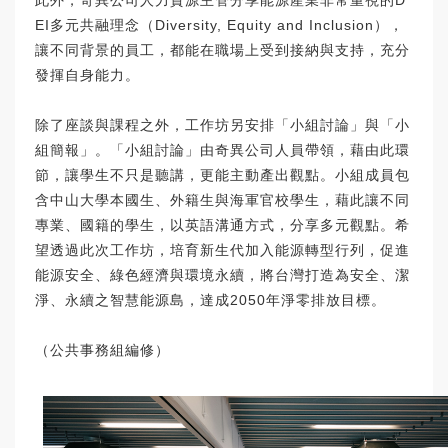
此外，奇異公司人力資源主管分享能源產業非常重視的D
EI多元共融理念（Diversity, Equity and Inclusion），
讓不同背景的員工，都能在職場上受到接納與支持，充分
發揮自身能力。
除了座談與課程之外，工作坊另安排「小組討論」與「小
組簡報」。「小組討論」由奇異公司人員帶領，藉由此環
節，讓學生不只是聽講，更能主動產出觀點。小組成員包
含中山大學本國生、外籍生與海軍官校學生，藉此讓不同
專業、國籍的學生，以英語溝通方式，分享多元觀點。希
望透過此次工作坊，培育新生代加入能源轉型行列，促進
能源安全、綠色經濟與環境永續，將台灣打造為安全、潔
淨、永續之智慧能源島，達成2050年淨零排放目標。
（公共事務組編修）