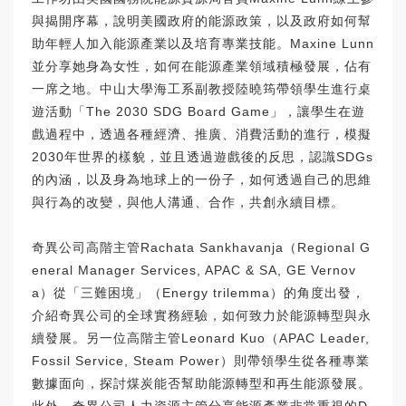
與揭開序幕，說明美國政府的能源政策，以及政府如何幫
助年輕人加入能源產業以及培育專業技能。Maxine Lunn
並分享她身為女性，如何在能源產業領域積極發展，佔有
一席之地。中山大學海工系副教授陸曉筠帶領學生進行桌
遊活動「The 2030 SDG Board Game」，讓學生在遊
戲過程中，透過各種經濟、推廣、消費活動的進行，模擬
2030年世界的樣貌，並且透過遊戲後的反思，認識SDGs
的內涵，以及身為地球上的一份子，如何透過自己的思維
與行為的改變，與他人溝通、合作，共創永續目標。
奇異公司高階主管Rachata Sankhavanja（Regional G
eneral Manager Services, APAC & SA, GE Vernov
a）從「三難困境」（Energy trilemma）的角度出發，
介紹奇異公司的全球實務經驗，如何致力於能源轉型與永
續發展。另一位高階主管Leonard Kuo（APAC Leader,
Fossil Service, Steam Power）則帶領學生從各種專業
數據面向，探討煤炭能否幫助能源轉型和再生能源發展。