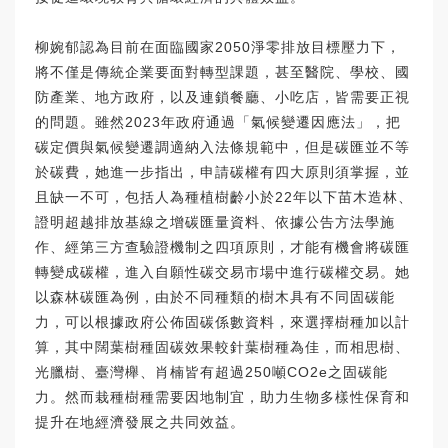
柳婉郁認為目前在面臨國家2050淨零排放目標壓力下，
將不僅是傳統企業要面對轉型課題，甚至醫院、學校、國
防產業、地方政府，以及連鎖餐廳、小吃店，皆需要正視
的問題。雖然2023年政府通過「氣候變遷因應法」，把
碳定價與氣候變遷調適納入法條規範中，但是碳匯並不等
於碳費，她進一步指出，申請碳權有四大原則須掌握，並
且缺一不可，包括人為種植樹齡小於22年以下苗木造林、
證明超越排放基線之增碳匯量資料、依據公告方法學施
作、經第三方查驗證機制之四項原則，才能有機會將碳匯
轉變成碳權，進入自願性碳交易市場中進行碳權交易。她
以森林碳匯為例，由於不同種類的樹木具有不同固碳能
力，可以根據政府公佈固碳係數資料，來選擇樹種加以計
算，其中闊葉樹種固碳效果較針葉樹種為佳，而相思樹、
光臘樹、臺灣櫸、肖楠皆有超過250噸CO2e之固碳能
力。然而栽種樹種需要因地制宜，助力生物多樣性保育和
提升在地經濟發展之共同效益。