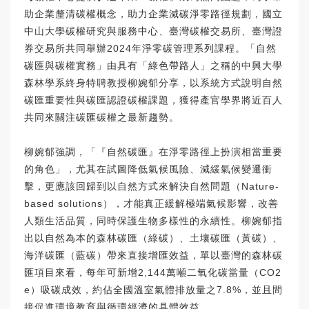
助企業釐清碳權概念，助力企業減碳淨零路徑規劃，國立
中山大學碳權研究與服務中心、臺灣碳權交易所、臺灣證
券交易所共同舉辦2024年淨零碳管理系列課程。「自然
碳匯與碳權實務」由具有「綠色帶路人」之稱的中興大學
森林學系終身特聘教授柳婉郁分享，以系統方式說明自然
碳匯重要性與碳匯認證碳權課題，獲得產官學界將近百人
共同來關注碳匯碳權之最新趨勢。
柳婉郁強調，「『自然碳匯』在淨零路徑上扮演相當重要
的角色」，尤其在試圖降低氣候風險、減緩氣候變遷衝
擊，更應該回歸到以自然方式來解決自然問題（Nature-
based solutions），才能真正緩解極端氣候影響，改善
人類生活品質，同時保護生物多樣性的永續性。柳婉郁指
出以自然為本的森林碳匯（綠碳）、土壤碳匯（黃碳）、
海洋碳匯（藍碳）帶來直接增匯效益，單以臺灣的森林碳
匯項目來看，每年可新增2,144萬噸二氧化碳當量（CO2
e）吸碳成效，約佔全國溫室氣體排放量之7.8%，並且間
接促進環境教育與循環經濟的具體效益。