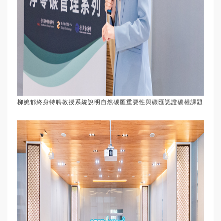
柳婉郁終身特聘教授系統說明自然碳匯重要性與碳匯認證碳權課題