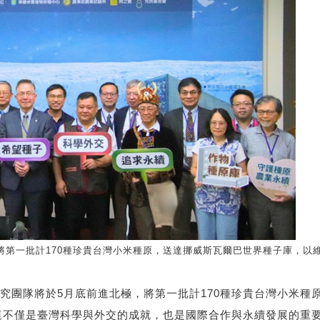
將第一批計170種珍貴台灣小米種原，送達挪威斯瓦爾巴世界種子庫，以
隊將於5月底前進北極，將第一批計170種珍貴台灣小米種原，送達
多樣性。這不僅是臺灣科學與外交的成就，也是國際合作與永續發展的重