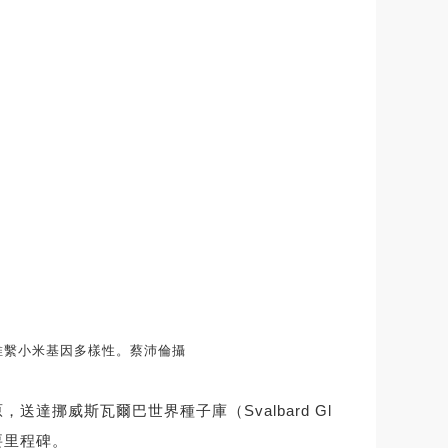
維繫小米基因多樣性。蔡沛倫攝
挪威斯瓦爾巴世界種子庫（Svalbard Gl
要里程碑。