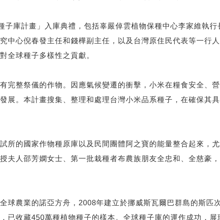
球種子庫計畫」入庫典禮，包括辜嚴倬雲植物保種中心李家維執
究中心倪春發主任和錢樺副主任，以及台灣原住民代表等一行人
對全球種子多樣性之貢獻。
有完整祭儀的作物。因應氣候變遷的衝擊，小米在糧食安全、營
發展。本計畫搜集、整理和處理台灣小米品系種子，在確保其具
試所的國家作物種原庫以及民間團體阿之寶的能量整合起來，尤
授夫人邵芳嫻女士、第一批栽種者布農族朋友全忠和、全慈豪，
農業的諾亞方舟，2008年建立於挪威斯瓦爾巴群島的斯匹次卑爾根
，已收藏450萬種植物種子的樣本。全球種子庫的運作成功，