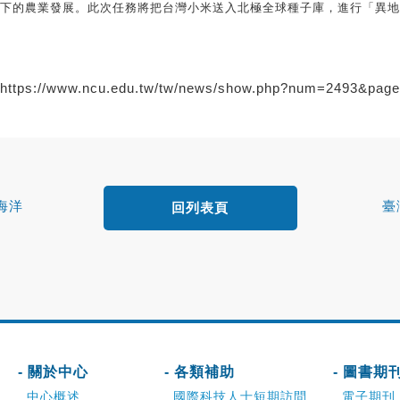
下的農業發展。此次任務將把台灣小米送入北極全球種子庫，進行「異地
https://www.ncu.edu.tw/tw/news/show.php?num=2493&pag
海洋
臺
回列表頁
- 關於中心
- 各類補助
- 圖書期
中心概述
國際科技人士短期訪問
電子期刊