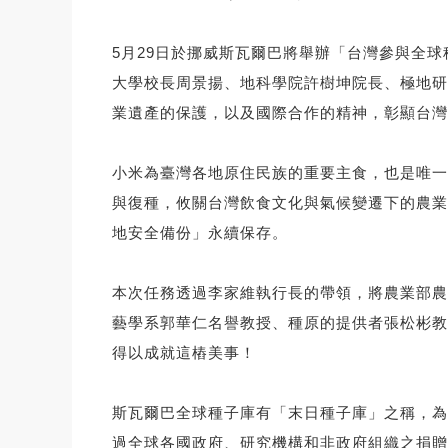
5月29日於挪威斯瓦爾巴將舉辦「台灣參與全
大學校長周景揚、地科學院許樹坤院長、極地研
業遺產的保護，以及國際合作的精神，彰顯台灣
小米為臺灣各地原住民族的重要主食，也是唯一
與復種，攸關台灣飲食文化與氣候變遷下的農業
地安全備份」永續保存。
本次任務透過李家維執行長的帶領，將農業部農
藝學系郭華仁名譽教授、種原的提供者張松彬教
得以成就這樁美事！
斯瓦爾巴全球種子庫有「末日種子庫」之稱，為全球
過全球各國政府、研究機構和非政府組織之捐贈