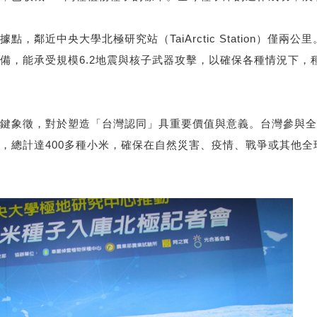
，鄰近中央大學北極研究站（TaiArctic Station）僅
備，能承受規模6.2地震與核子武器攻擊，以確保各種情況下，
鍵象徵，對於塑造「台灣認同」具重要價值與意義。台灣參與全
，總計達400多種小米，確保在自然災害、疫情、戰爭或其他