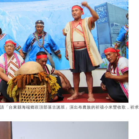
請「台東縣海端鄉崁頂部落古謠班」演出布農族的祈禱小米豐收歌，祈求