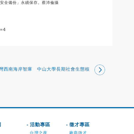
安全備份」永續保存。蔡沛倫攝
e=4
灣西南海岸智庫 中山大學長期社會生態核
心觀測站揭牌
刊
- 活動專區
- 徵才專區
台灣之夜
廠商徵才