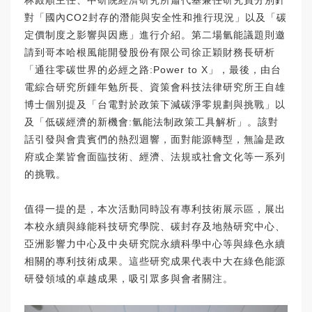
林殿順主任、中研院經濟研究所蕭代基兼任研究員分別針
對「國內CO2封存的潛能與安全性和推行現況」以及「碳
定價制度之影響與因應」進行介紹。第二場氫能議題則邀
請到哥本哈根風能開發股份有限公司徐正穎財務長研析
「通往零碳世界的必經之路:Power to X」，最後，由台
電綜合研究所鍾年勉所長、資策會科技法律研究所王自雄
博士個別提及「台電對於政策下減碳淨零規劃與挑戰」以
及「低碳經濟的新機會:氫能法制政策工具解析」。該對
話引發與會貴賓們的熱烈迴響，面對能源轉型，無論是政
府或企業皆會面臨技術、經濟、法規或社會文化等一系列
的挑戰。
值得一提的是，本次活動同時設有專利技術展示區，展出
本校永續與綠能科技研究學院、碳封存及地熱研究中心、
亞洲影響力中心及中央研究院永續科學中心等與綠色永續
相關的專利技術成果。這些研究成果代表中大在綠色能源
研發領域的卓越成果，吸引眾多與會者關注。