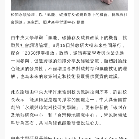
松問永續論壇，以「氫能、碳捕存及碳費政策下的機會、挑戰與社
會調適」為主題。照片產學營運中心 提供
由中央大學舉辦「氫能、碳捕存及碳費政策下的機會、挑
戰與社會調適論壇」8月19日於教研大樓未來空間舉行，
配合「2050淨零排放」政策，邀請專家學者與企業先進
一同參與，促進跨域的知識分享及經驗交流，熱烈討論綠
色能源的發展性，不僅增進各界對碳封存和氫能技術的理
解，也為未來的政策制定和技術發展提供寶貴的建議。
此次論壇由中央大學許秉瑜副校長致詞拉開序幕，許副校
長表示，能源轉型是趨向淨零的關鍵之一，中大具全國首
創的「永續與綠能科技研究學院」，更有嶄新的「碳封存
及地熱研究中心」和「台灣極地研究中心」，皆以跨領域
科研為基石，共同為綠色能源研發投注心力。
中央大學研發長兼Future Earth Taipei-Digital Age Wor