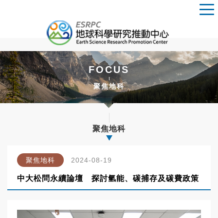
FOCUS
聚焦地科
聚焦地科
聚焦地科
2024-08-19
中大松問永續論壇 探討氫能、碳捕存及碳費政策