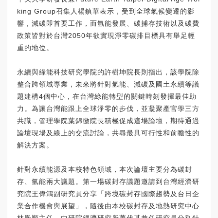
king Group召集人楊鎮華表示，受到全球氣候變遷的影
響，減碳即首要工作，而氫能發展、碳捕存技術以及碳費
政策皆對於台灣2050年欲實現淨零碳排目標具有舉足輕
重的地位。
永續與綠能科技研究學院的許樹坤院長則指出，該學院除
整合跨領域專業，未來將針對氫能、減碳及國土永續等議
題建構4個中心，在台灣綠能轉型的關鍵時刻發揮最佳助
力。為讓台灣能跟上全球淨零的步伐，並凝聚產官學三方
共識，管理學院葉錦徽院長積極促成這場論壇，期待通過
論壇現場及線上的交流討論，共尋最具可行性和前瞻性的
解決方案。
針對永續能源及本校特色領域，本次論壇主要分為碳封
存、氫能兩大議題。第一場碳封存議題邀請到台灣經濟研
究院王偉鴻副研究員分享「跨境碳封存國際趨勢及台日企
業合作機會與展望」，隨後由本校碳封存及地熱研究中心