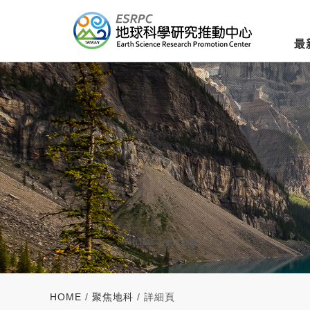
最
HOME
/
聚焦地科
/ 詳細頁