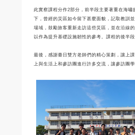
此實察課程分作2部分，前半段主要著重在海嘯
下，曾經的災區如今留下甚麼面貌，記取教訓並
場域，鼓勵旅客重新走訪這些災區，並在沿線的
以作為提升基礎設施韌性的參考。課程的後半段
最後，感謝臺日雙方老師們的精心策劃，讓上課
上與生活上和參訪團進行許多交流，讓參訪團學