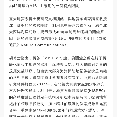
約42萬年前MIS 11 暖期的一個初始階段。
臺大地質系博士後研究員胡訓銘，與地質系國家講座教授
沈川洲率領的國際團隊，利用地中海洞穴鐘乳石，結合北
大西洋海洋紀錄，揭示形成40萬年前異常暖期的關鍵原
因，這項跨國研究成果於7月15日刊登在頂尖期刊《自然
通訊》Nature Communications。
胡博士指出，解答「MIS11c 悖論」的關鍵之處在於了解
暖化過程中地球的冰棚、海洋與大氣，對太陽輻射力量的
反應先後順序，但由於大部分海洋與陸地紀錄都缺乏精確
的絕對年齡，這個問題才會遲遲沒有答案。地質系與歐洲
研究夥伴於西元2014年，在北義大利的女巫洞鑽取洞穴
石灰岩岩芯標本，利用臺大地質系很嗨實驗室(HISPEC)
的高精度鈾釷絕對定年技術分析標本沉積時間，提供地質
紀錄的精確年代控制，加上精細的碳氧同位素與微量元素
資料，重建南歐地區48到36萬年前的環境變化歷史。團
隊進一步比對太陽日照量，全球海面變化，與包含大西洋