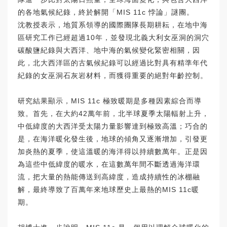
的各地氣候紀錄，終於解開「MIS 11c 悖論」謎團。
沈教授表示，地質系領導的國際團隊長期耕耘，在地中海
區研究工作已經超過10年，並發現北義大利女巫洞的洞穴
碳酸鹽紀錄與大西洋、地中海的氣候變化緊密相關，因
此，北大西洋區的古氣候紀錄可以經過比對具有精準年代
紀錄的女巫洞石灰岩材料，而獲得重要的絕對年齡控制。
研究結果顯示，MIS 11c 極致暖期是多種因素綜合而導
致。首先，在大約42萬年前，北半球夏季太陽輻射上升，
中低緯度的大西洋受太陽力量影響達到極致高溫；巧合的
是，在海洋暖化發生後，地球的傾角又逐漸增加，引發更
加炎熱的夏季，使這溫暖的海洋得以持續數萬年。正是因
為這些中低緯度的暖水，在這數萬年間不斷透過海洋環
流，把大量的熱能傳送到高緯度，造成持續性的冰棚融
解，最終導致了百萬年來地球歷史上最熱的MIS 11c暖
期。