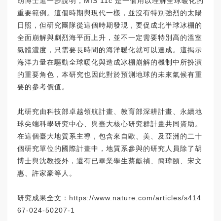
胡博士進一步說明，MIS 11c 是一個用以理解全球暖化的
重要範例。這個時期與現代一樣，並沒有特別強烈的太陽
日照，但研究團隊從這個時期發現，要促成北半球冰棚的
全面崩解與劇烈海平面上升，並不一定需要特別高的溫室
氣體濃度，只需要長時間的海洋暖化就可以達成。這揭示
海洋力量在驅動全球暖化與造成冰棚崩解的機制中所扮演
的重要角色，本研究也因此對於預測地球的未來氣候有重
要的參考價值。
此研究由科技部卓越領航計畫、教育部深耕計畫、永續地
球尖端科學研究中心、與臺大核心研究群計畫共同資助。
在這個臺大地質系主導，包含來自歐、美、及亞洲的二十
個研究單位的國際計畫中，地質系參與的研究人員除了胡
博士與沈教授外，還有已畢業學生蔡獻禎、簡瑋頤、宋文
惠、許家豪等人。
研究成果全文：
https://www.nature.com/articles/s414
67-024-50207-1