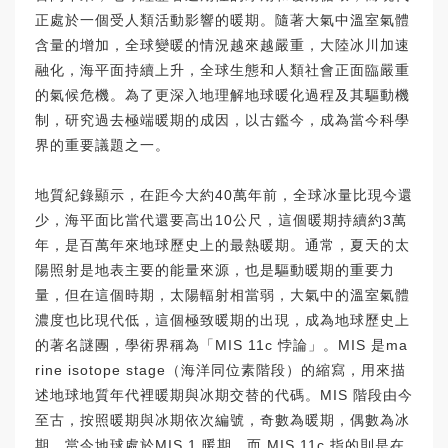
正處於一個受人類活動影響的暖期。隨著大氣中溫室氣體
含量的增加，全球變暖的情況越來越嚴重，大陸冰川加速
融化，海平面持續上升，全球生態和人類社會正面臨嚴重
的氣候危機。為了更深入地理解地球暖化過程及其驅動機
制，研究過去極端暖期的成因，以古鑑今，成為當今科學
界的重要議題之一。
地質紀錄顯示，在距今大約40萬年前，全球冰量比現今還
少，海平面比當代還要高出10公尺，這個暖期持續約3萬
年，是百萬年來地球歷史上的最熱暖期。通常，夏天的太
陽照射是地表主要的能量來源，也是驅動暖期的重要力
量，但在這個時期，太陽輻射相當弱，大氣中的溫室氣體
濃度也比現代低，這個極致暖期的出現，成為地球歷史上
的著名謎團，學術界稱為「MIS 11c 悖論」。MIS 是ma
rine isotope stage（海洋同位素階段）的縮寫，用來描
述地球地質年代裡暖期與冰期交替的代碼。MIS 階段由今
至古，按照暖期與冰期依次編號，奇數為暖期，偶數為冰
期。當今地球處於MIS 1 暖期，而 MIS 11c 指的則是在