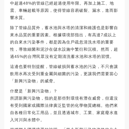
中超過48%的管線已經超過使用年限。再加上施工、地
震、車輛超載等原因，使得管線容易破裂、漏水，進而影
響水質。
除了管線品質外，蓄水池與水塔的清潔和維護也是影響自
來水品質的重要因素。根據環境部指出，有高達7成以上
的自來水污染事件，都是因為住戶疏忽清洗水塔的重要
性，導致細菌和泥沙在儲水設施中繁衍和沉積。然而，超
過45%的台灣民眾沒有定期清洗蓄水池和水塔的習慣。
這邊也要特別提醒，管線破損與蓄水池的污染，不只會讓
飲用水再次受到重金屬與細菌的污染，更讓我們需要當心
「新興污染物」的威脅。
什麼是「新興污染物」？
所謂新興污染物，指的是那些對環境有潛在威脅，但還沒
有受到國家或國際法律廣泛監管的化學物質總稱。他們來
自各種日常化工用品，並且透過城市、工業、家庭廢水進
入河川與水體中。