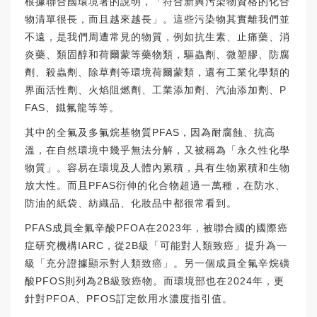
根據聯合國環境署的說明，「符合新興污染物資格的化合
物清單很長，而且越來越長」。這些污染物其實離我們並
不遠，是我們周遭常見的物質，例如抗生素、止痛藥、消
炎藥、類固醇和荷爾蒙等藥物類，驅蟲劑、微塑膠、防腐
劑、殺蟲劑、除草劑等環境荷爾蒙類，還有工業化學類的
界面活性劑、火焰阻燃劑、工業添加劑、汽油添加劑、P
FAS、鐵氟龍等等。
其中的全氟及多氟烷基物質PFAS，因為耐腐蝕、抗高
溫，在自然環境中幾乎無法分解，又被稱為「永久性化學
物質」。容易在環境及人體內累積，具有生物累積和生物
放大性。而且PFAS衍伸的化合物超過一萬種，在防水、
防油的紙袋、紡織品、化妝品中都很常看到。
PFAS成員全氟辛酸PFOA在2023年，被聯合國的國際癌
症研究機構IARC，從2B級「可能對人類致癌」提升為一
級「充分證據顯示對人類致癌」。另一個成員全氟辛烷磺
酸PFOS則列為2B級致癌物。而環境部也在2024年，更
針對PFOA、PFOS訂定飲用水濃度指引值。