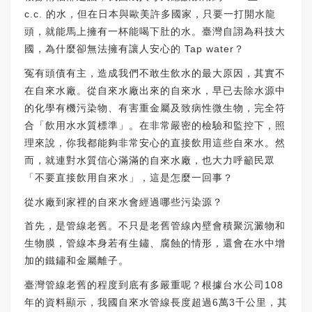
c.c. 的水，但在日本與歐美許多國家，只要一打開水龍
頭，就能馬上擁有一杯能喝下肚的水。臺灣自詡為科技大
國，為什麼卻無法擁有讓人安心的 Tap water？
冤有頭債有主，造成我們不敢生飲水的最大原因，其實不
在自來水廠。從自來水廠出來的自來水，早已去除水源中
的化學有機污染物、有害重金屬及致病性微生物，完全符
合「飲用水水質標準」。在非常嚴密的檢驗和監控下，照
理來說，你我都能夠非常安心的直接飲用這些自來水。然
而，就連對水質信心滿滿的自來水廠，也大力呼籲民眾
「不要直接飲用自來水」，這是怎麼一回事？
從水廠到家裡的自來水會經過哪些污染源？
首先，是管線老舊。不只是老舊管線內壁會積聚沉澱物和
生物膜，管線本身若有生鏽、腐蝕的情形，還會在水中增
加的鐵鏽和金屬離子。
臺灣管線老舊的程度到底有多嚴重呢？根據台水公司108
年的資料顯示，我國自來水管線長度超過6萬3千公里，其