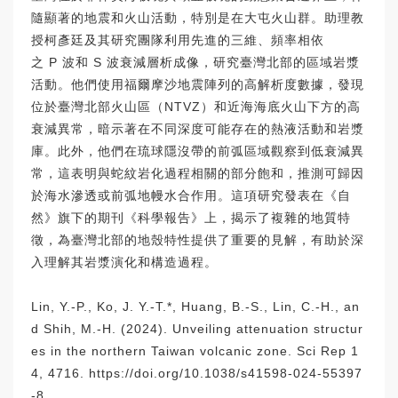
隨顯著的地震和火山活動，特別是在大屯火山群。助理教
授柯彥廷及其研究團隊利用先進的三維、頻率相依
之 P 波和 S 波衰減層析成像，研究臺灣北部的區域岩漿
活動。他們使用福爾摩沙地震陣列的高解析度數據，發現
位於臺灣北部火山區（NTVZ）和近海海底火山下方的高
衰減異常，暗示著在不同深度可能存在的熱液活動和岩漿
庫。此外，他們在琉球隱沒帶的前弧區域觀察到低衰減異
常，這表明與蛇紋岩化過程相關的部分飽和，推測可歸因
於海水滲透或前弧地幔水合作用。這項研究發表在《自
然》旗下的期刊《科學報告》上，揭示了複雜的地質特
徵，為臺灣北部的地殼特性提供了重要的見解，有助於深
入理解其岩漿演化和構造過程。
Lin, Y.-P., Ko, J. Y.-T.*, Huang, B.-S., Lin, C.-H., an
d Shih, M.-H. (2024). Unveiling attenuation structur
es in the northern Taiwan volcanic zone. Sci Rep 1
4, 4716.
https://doi.org/10.1038/s41598-024-55397
-8